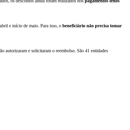
hados, os descontos ainda foram realizados nos
pagamentos feitos
bril e início de maio. Para isso, o
beneficiário não precisa tomar
não autorizaram e solicitaram o reembolso. São 41 entidades