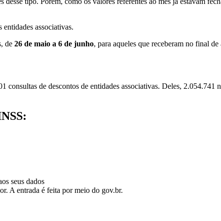
s desse tipo. Porém, como os valores referentes ao mês já estavam fec
 entidades associativas.
s, de
26 de maio a 6 de junho
, para aqueles que receberam no final de a
01 consultas de descontos de entidades associativas. Deles, 2.054.741 
 INSS:
 aos seus dados
 A entrada é feita por meio do gov.br.