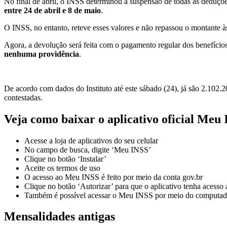
No final de abril, o INSS determinou a suspensão de todas as deduçõe
entre 24 de abril e 8 de maio
.
O INSS, no entanto, reteve esses valores e não repassou o montante às
Agora, a devolução será feita com o pagamento regular dos benefício
nenhuma providência
.
De acordo com dados do Instituto até este sábado (24), já são 2.102.2
contestadas.
Veja como baixar o aplicativo oficial Meu
Acesse a loja de aplicativos do seu celular
No campo de busca, digite ‘Meu INSS’
Clique no botão ‘Instalar’
Aceite os termos de uso
O acesso ao Meu INSS é feito por meio da conta gov.br
Clique no botão ‘Autorizar’ para que o aplicativo tenha acesso
Também é possível acessar o Meu INSS por meio do computador.
Mensalidades antigas