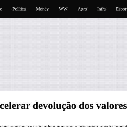
conteúdo
vo
Política
Money
WW
Agro
Infra
Espor
elerar devolução dos valores
e pensionistas não aguardem governo e procurem imediatamen