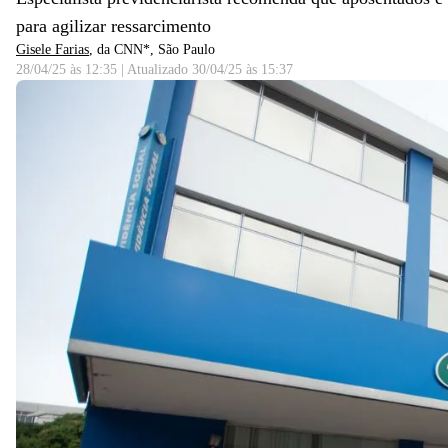
para agilizar ressarcimento
Gisele Farias
, da CNN*
, São Paulo
28/04/25 às 12:35
|
Atualizado
30/04/25 às 15:37