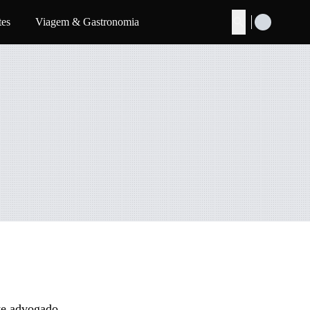
tes
Viagem & Gastronomia
Buscar
te advogado