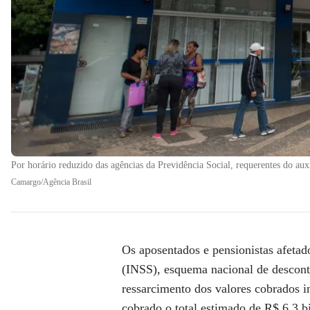
Por horário reduzido das agências da Previdência Social, requerentes do au
Camargo/Agência Brasil
Os
aposentados e pensionistas
afetad
(INSS)
, esquema nacional de descont
ressarcimento dos valores cobrados 
cobrado o total estimado de R$ 6,3 b