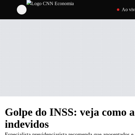
Pular para o 
Ao vi
Golpe do INSS: veja como ac
indevidos
Especialista previdenciarista recomenda que aposentados 