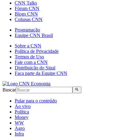
CNN Talks
Fórum CNN
Blogs CNN
Colunas CNN
Programação
Equipe CNN Brasil
Sobre a CNN
Política de Privacidade
Termos de Uso
Fale com a CNN
Distribuição do Sinal
Faça parte da Equipe CNN
Buscar
Pular para o conteúdo
Ao vivo
Política
Money
WW
Agro
Infra