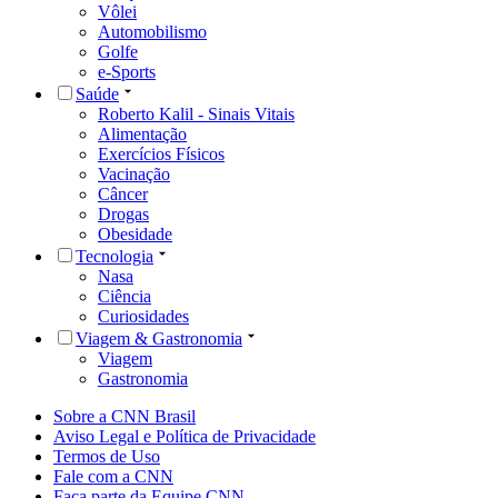
Vôlei
Automobilismo
Golfe
e-Sports
Saúde
Roberto Kalil - Sinais Vitais
Alimentação
Exercícios Físicos
Vacinação
Câncer
Drogas
Obesidade
Tecnologia
Nasa
Ciência
Curiosidades
Viagem & Gastronomia
Viagem
Gastronomia
Sobre a CNN Brasil
Aviso Legal e Política de Privacidade
Termos de Uso
Fale com a CNN
Faça parte da Equipe CNN