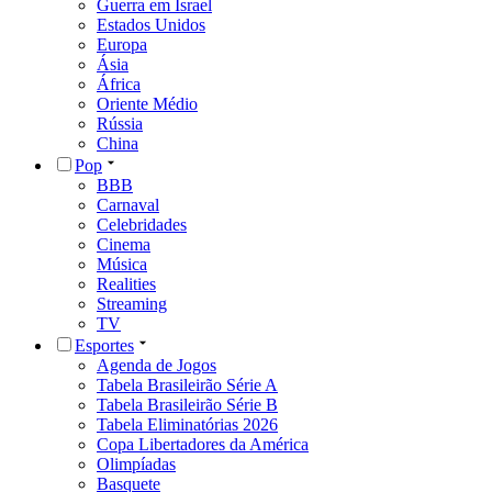
Guerra em Israel
Estados Unidos
Europa
Ásia
África
Oriente Médio
Rússia
China
Pop
BBB
Carnaval
Celebridades
Cinema
Música
Realities
Streaming
TV
Esportes
Agenda de Jogos
Tabela Brasileirão Série A
Tabela Brasileirão Série B
Tabela Eliminatórias 2026
Copa Libertadores da América
Olimpíadas
Basquete