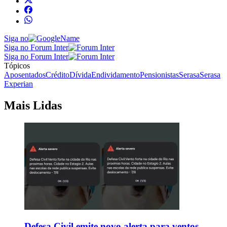
Siga no
Siga no Forum Inter
Siga no Forum Inter
Tópicos
Aposentados
Crédito
Dívida
Endividamento
Pensionistas
Serasa
Serasa
Experian
Mais Lidas
Defesa Civil emite novo alerta para ventos