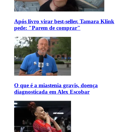
Após livro virar best-seller, Tamara Klink
pede: "Parem de comprar"
O que é a miastenia gravis, doença
diagnosticada em Alex Escobar