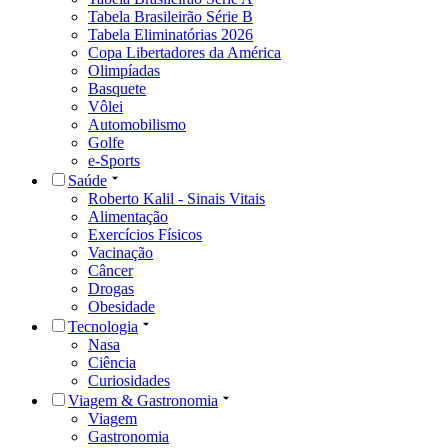
Tabela Brasileirão Série B
Tabela Eliminatórias 2026
Copa Libertadores da América
Olimpíadas
Basquete
Vôlei
Automobilismo
Golfe
e-Sports
Saúde
Roberto Kalil - Sinais Vitais
Alimentação
Exercícios Físicos
Vacinação
Câncer
Drogas
Obesidade
Tecnologia
Nasa
Ciência
Curiosidades
Viagem & Gastronomia
Viagem
Gastronomia