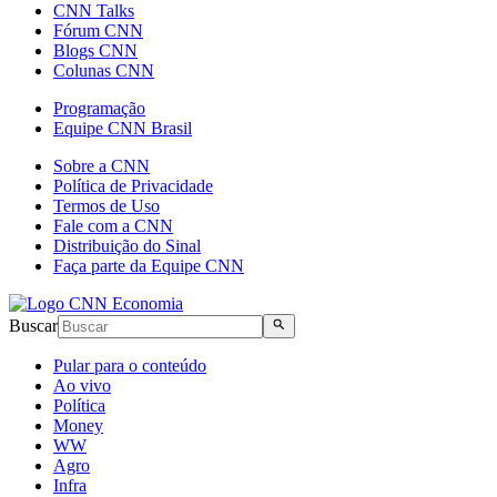
CNN Talks
Fórum CNN
Blogs CNN
Colunas CNN
Programação
Equipe CNN Brasil
Sobre a CNN
Política de Privacidade
Termos de Uso
Fale com a CNN
Distribuição do Sinal
Faça parte da Equipe CNN
Buscar
Pular para o conteúdo
Ao vivo
Política
Money
WW
Agro
Infra