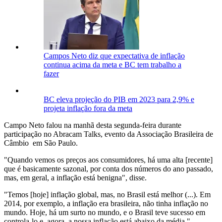
Campos Neto diz que expectativa de inflação
continua acima da meta e BC tem trabalho a
fazer
BC eleva projeção do PIB em 2023 para 2,9% e
projeta inflação fora da meta
Campo Neto falou na manhã desta segunda-feira durante
participação no Abracam Talks, evento da Associação Brasileira de
Câmbio em São Paulo.
"Quando vemos os preços aos consumidores, há uma alta [recente]
que é basicamente sazonal, por conta dos números do ano passado,
mas, em geral, a inflação está benigna", disse.
"Temos [hoje] inflação global, mas, no Brasil está melhor (...). Em
2014, por exemplo, a inflação era brasileira, não tinha inflação no
mundo. Hoje, há um surto no mundo, e o Brasil teve sucesso em
controla-lo e, agora, a nossa inflação está abaixo da média."