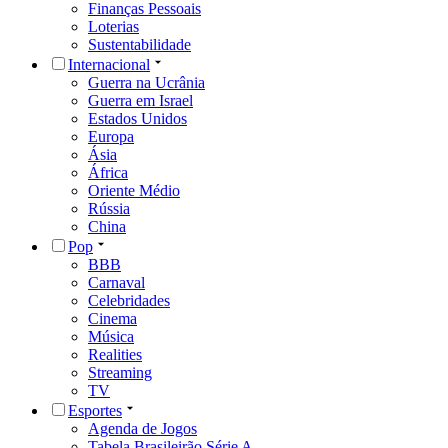
Finanças Pessoais
Loterias
Sustentabilidade
Internacional
Guerra na Ucrânia
Guerra em Israel
Estados Unidos
Europa
Ásia
África
Oriente Médio
Rússia
China
Pop
BBB
Carnaval
Celebridades
Cinema
Música
Realities
Streaming
TV
Esportes
Agenda de Jogos
Tabela Brasileirão Série A