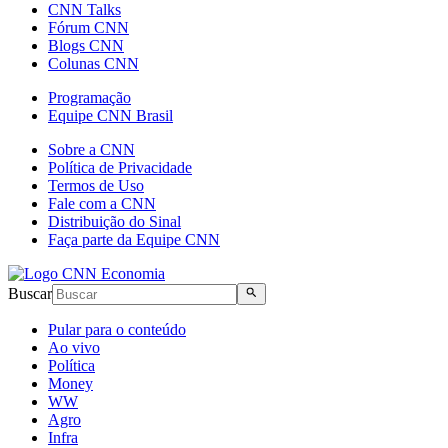
CNN Talks
Fórum CNN
Blogs CNN
Colunas CNN
Programação
Equipe CNN Brasil
Sobre a CNN
Política de Privacidade
Termos de Uso
Fale com a CNN
Distribuição do Sinal
Faça parte da Equipe CNN
Buscar
Pular para o conteúdo
Ao vivo
Política
Money
WW
Agro
Infra