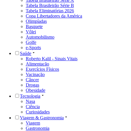
Tabela Brasileirão Série A
Tabela Brasileirão Série B
Tabela Eliminatórias 2026
Copa Libertadores da América
Olimpíadas
Basquete
Vôlei
Automobilismo
Golfe
e-Sports
Saúde
Roberto Kalil - Sinais Vitais
Alimentação
Exercícios Físicos
Vacinação
Câncer
Drogas
Obesidade
Tecnologia
Nasa
Ciência
Curiosidades
Viagem & Gastronomia
Viagem
Gastronomia