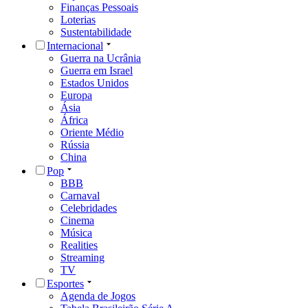
Finanças Pessoais
Loterias
Sustentabilidade
Internacional
Guerra na Ucrânia
Guerra em Israel
Estados Unidos
Europa
Ásia
África
Oriente Médio
Rússia
China
Pop
BBB
Carnaval
Celebridades
Cinema
Música
Realities
Streaming
TV
Esportes
Agenda de Jogos