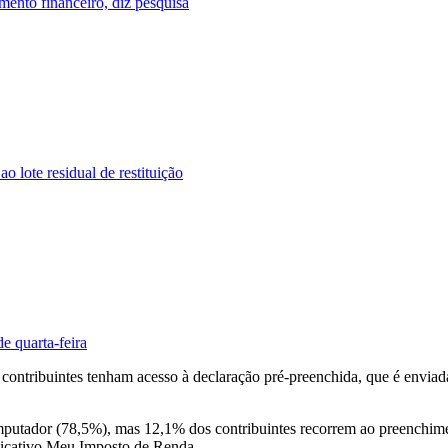
mento financeiro, diz pesquisa
o lote residual de restituição
e quarta-feira
s contribuintes tenham acesso à declaração pré-preenchida, que é envia
mputador (78,5%), mas 12,1% dos contribuintes recorrem ao preenchime
licativo Meu Imposto de Renda.