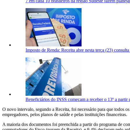
7 em cada 10 brasileiros da região Sudeste fazem planeja
Imposto de Renda: Receita abre nesta terça (23) consulta a
Beneficiários do INSS começam a receber o 13º a partir d
O novo intervalo, segundo a Receita, foi necessário para que todos o
empregadores, pelos planos de saúde e pelas instituições financeiras.
A maioria dos documentos foi preenchida a partir do programa de co
computadores do Fisco (nuvem da Receita), e 9,4% declaram pelo ap