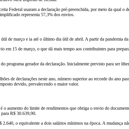
eita Federal usaram a declaração pré-preenchida, por meio da qual o d
simplificado representa 57,3% dos envios.
il de março e ia até o último dia útil de abril. A partir da pandemia d
nvio em 15 de março, o que dá mais tempo aos contribuintes para prepa
o programa gerador da declaração. Inicialmente previsto para ser liberad
milhões de declarações neste ano, número superior ao recorde do ano 
mposto devido, prevalecendo o maior valor.
l é o aumento do limite de rendimentos que obriga o envio do document
0 para R$ 30.639,90.
2.640, o equivalente a dois salários mínimos na época. A mudança não c