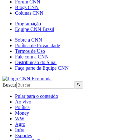
Fórum CNN
Blogs CNN
Colunas CNN
Programação
Equipe CNN Brasil
Sobre a CNN
Política de Privacidade
Termos de Uso
Fale com a CNN
Distribuição do Sinal
Faça parte da Equipe CNN
Buscar
Pular para o conteúdo
Ao vivo
Política
Money
WW
Agro
Infra
Esportes