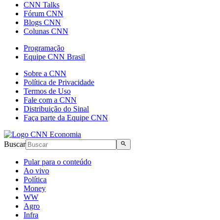
CNN Talks
Fórum CNN
Blogs CNN
Colunas CNN
Programação
Equipe CNN Brasil
Sobre a CNN
Política de Privacidade
Termos de Uso
Fale com a CNN
Distribuição do Sinal
Faça parte da Equipe CNN
Buscar
Pular para o conteúdo
Ao vivo
Política
Money
WW
Agro
Infra