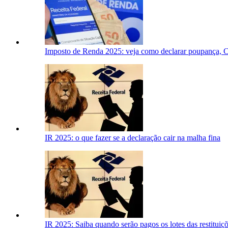
Imposto de Renda 2025: veja como declarar poupança, 
IR 2025: o que fazer se a declaração cair na malha fina
IR 2025: Saiba quando serão pagos os lotes das restituiç