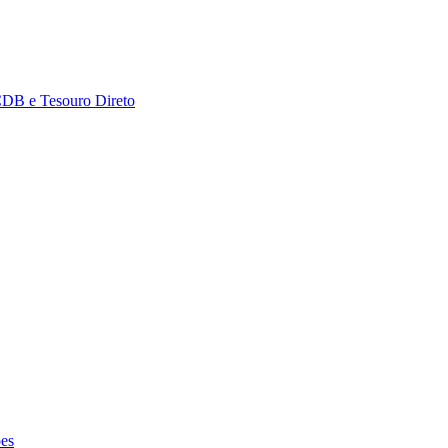
CDB e Tesouro Direto
ões