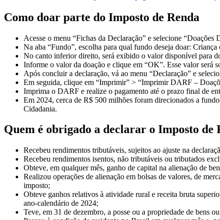
Como doar parte do Imposto de Renda
Acesse o menu “Fichas da Declaração” e selecione “Doações D
Na aba “Fundo”, escolha para qual fundo deseja doar: Criança
No canto inferior direito, será exibido o valor disponível para
Informe o valor da doação e clique em “OK”. Esse valor será s
Após concluir a declaração, vá ao menu “Declaração” e seleci
Em seguida, clique em “Imprimir” > “Imprimir DARF – Doaçõ
Imprima o DARF e realize o pagamento até o prazo final de ent
Em 2024, cerca de R$ 500 milhões foram direcionados a fundos 
Cidadania.
Quem é obrigado a declarar o Imposto de
Recebeu rendimentos tributáveis, sujeitos ao ajuste na declaraç
Recebeu rendimentos isentos, não tributáveis ou tributados exc
Obteve, em qualquer mês, ganho de capital na alienação de bens 
Realizou operações de alienação em bolsas de valores, de merca
imposto;
Obteve ganhos relativos à atividade rural e receita bruta super
ano-calendário de 2024;
Teve, em 31 de dezembro, a posse ou a propriedade de bens ou di