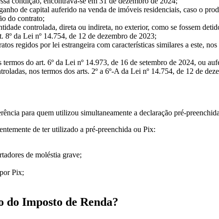
nessa condição, encontrava-se em 31 de dezembro de 2024;
ganho de capital auferido na venda de imóveis residenciais, caso o prod
ão do contrato;
ntidade controlada, direta ou indireta, no exterior, como se fossem det
t. 8º da Lei nº 14.754, de 12 de dezembro de 2023;
atos regidos por lei estrangeira com características similares a este, n
 termos do art. 6º da Lei nº 14.973, de 16 de setembro de 2024, ou auf
ntroladas, nos termos dos arts. 2º a 6º-A da Lei nº 14.754, de 12 de de
ferência para quem utilizou simultaneamente a declaração pré-preenchida
ntemente de ter utilizado a pré-preenchida ou Pix:
rtadores de moléstia grave;
por Pix;
o do Imposto de Renda?