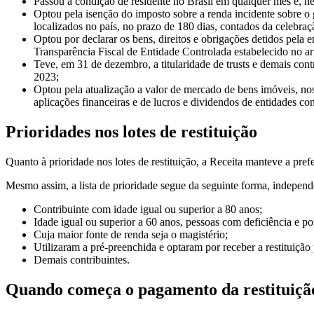
Passou à condição de residente no Brasil em qualquer mês e, 
Optou pela isenção do imposto sobre a renda incidente sobre o 
localizados no país, no prazo de 180 dias, contados da celebraç
Optou por declarar os bens, direitos e obrigações detidos pela e
Transparência Fiscal de Entidade Controlada estabelecido no ar
Teve, em 31 de dezembro, a titularidade de trusts e demais contr
2023;
Optou pela atualização a valor de mercado de bens imóveis, nos
aplicações financeiras e de lucros e dividendos de entidades co
Prioridades nos lotes de restituição
Quanto à prioridade nos lotes de restituição, a Receita manteve a pre
Mesmo assim, a lista de prioridade segue da seguinte forma, independe
Contribuinte com idade igual ou superior a 80 anos;
Idade igual ou superior a 60 anos, pessoas com deficiência e po
Cuja maior fonte de renda seja o magistério;
Utilizaram a pré-preenchida e optaram por receber a restituição 
Demais contribuintes.
Quando começa o pagamento da restituiçã