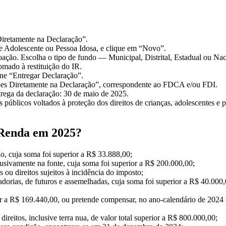
iretamente na Declaração”.
 e Adolescente ou Pessoa Idosa, e clique em “Novo”.
 doação. Escolha o tipo de fundo — Municipal, Distrital, Estadual ou Nac
omado à restituição do IR.
one “Entregar Declaração”.
es Diretamente na Declaração”, correspondente ao FDCA e/ou FDI.
rega da declaração: 30 de maio de 2025.
públicos voltados à proteção dos direitos de crianças, adolescentes e 
 Renda em 2025?
ão, cuja soma foi superior a R$ 33.888,00;
lusivamente na fonte, cuja soma foi superior a R$ 200.000,00;
ou direitos sujeitos à incidência do imposto;
dorias, de futuros e assemelhadas, cuja soma foi superior a R$ 40.000,
ior a R$ 169.440,00, ou pretende compensar, no ano-calendário de 2024 o
reitos, inclusive terra nua, de valor total superior a R$ 800.000,00;