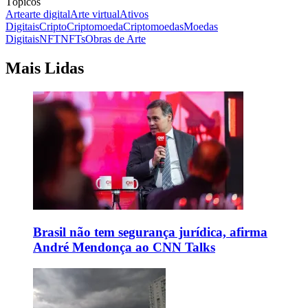
Tópicos
Arte
arte digital
Arte virtual
Ativos
Digitais
Cripto
Criptomoeda
Criptomoedas
Moedas
Digitais
NFT
NFTs
Obras de Arte
Mais Lidas
Brasil não tem segurança jurídica, afirma
André Mendonça ao CNN Talks