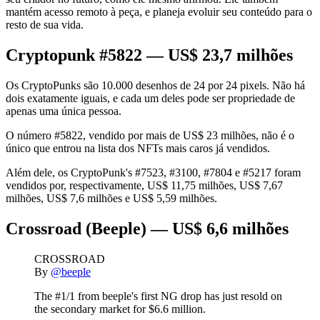
mantém acesso remoto à peça, e planeja evoluir seu conteúdo para o
resto de sua vida.
Cryptopunk #5822 — US$ 23,7 milhões
Os CryptoPunks são 10.000 desenhos de 24 por 24 pixels. Não há
dois exatamente iguais, e cada um deles pode ser propriedade de
apenas uma única pessoa.
O número #5822, vendido por mais de US$ 23 milhões, não é o
único que entrou na lista dos NFTs mais caros já vendidos.
Além dele, os CryptoPunk's #7523, #3100, #7804 e #5217 foram
vendidos por, respectivamente, US$ 11,75 milhões, US$ 7,67
milhões, US$ 7,6 milhões e US$ 5,59 milhões.
Crossroad (Beeple) — US$ 6,6 milhões
CROSSROAD
By
@beeple
The #1/1 from beeple's first NG drop has just resold on
the secondary market for $6.6 million.