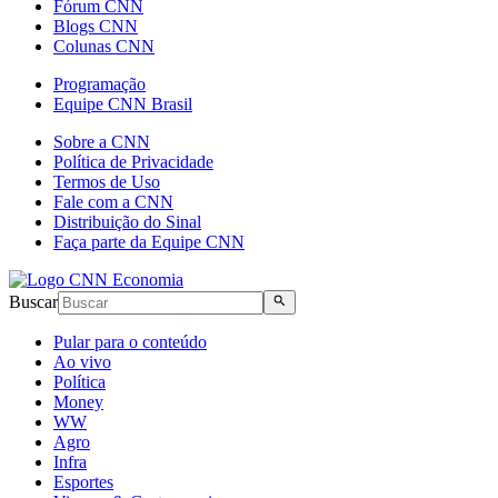
Fórum CNN
Blogs CNN
Colunas CNN
Programação
Equipe CNN Brasil
Sobre a CNN
Política de Privacidade
Termos de Uso
Fale com a CNN
Distribuição do Sinal
Faça parte da Equipe CNN
Buscar
Pular para o conteúdo
Ao vivo
Política
Money
WW
Agro
Infra
Esportes