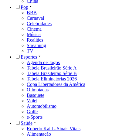
China
Pop
BBB
Carnaval
Celebridades
Cinema
Música
Realities
Streaming
TV
Esportes
Agenda de Jogos
Tabela Brasileirão Série A
Tabela Brasileirão Série B
Tabela Eliminatórias 2026
Copa Libertadores da América
Olimpíadas
Basquete
Vôlei
Automobilismo
Golfe
e-Sports
Saúde
Roberto Kalil - Sinais Vitais
Alimentação