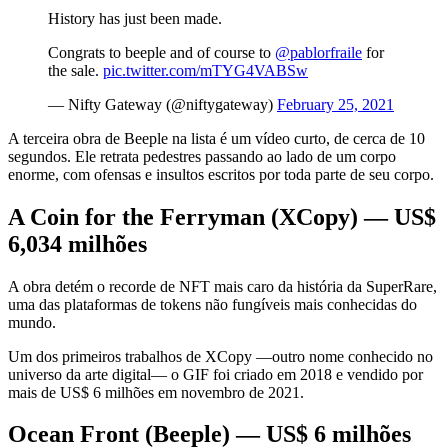
History has just been made.
Congrats to beeple and of course to
@pablorfraile
for
the sale.
pic.twitter.com/mTYG4VABSw
— Nifty Gateway (@niftygateway)
February 25, 2021
A terceira obra de Beeple na lista é um vídeo curto, de cerca de 10
segundos. Ele retrata pedestres passando ao lado de um corpo
enorme, com ofensas e insultos escritos por toda parte de seu corpo.
A Coin for the Ferryman (XCopy) — US$
6,034 milhões
A obra detém o recorde de NFT mais caro da história da SuperRare,
uma das plataformas de tokens não fungíveis mais conhecidas do
mundo.
Um dos primeiros trabalhos de XCopy —outro nome conhecido no
universo da arte digital— o GIF foi criado em 2018 e vendido por
mais de US$ 6 milhões em novembro de 2021.
Ocean Front (Beeple) — US$ 6 milhões