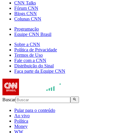
CNN Talks
Fórum CNN
Blogs CNN
Colunas CNN
Programação
Equipe CNN Brasil
Sobre a CNN
Política de Privacidade
Termos de Uso
Fale com a CNN
Distribuição do Sinal
Faça parte da Equipe CNN
Buscar
Pular para o conteúdo
Ao vivo
Política
Money
WW