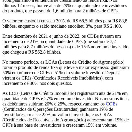
acompanhando a tendência de crescimento da renda fixa. Nos
últimos 12 meses, houve alta de 29% na quantidade de investidores
do produto, que passou de 1,6 milhão para 2 milhões de CPFs.
O valor em custódia cresceu 30%, de R$ 68,5 bilhões para R$ 88,8
bilhões, enquanto o saldo mediano encolheu 3%, para R$ 2.400.
Entre dezembro de 2021 e junho de 2022, os CDBs tiveram um
incremento de 21% na quantidade de CPFs (que subiu de 7,2
milhões para 8,7 milhões de pessoas) e de 15% no volume investido,
que chegou a R$ 562,8 bilhões.
No mesmo período, as LCAs (Letras de Crédito do Agronegócio)
foram o produto de renda fixa que teve a maior expansão: ganharam
50% em número de CPFs e 51% em volume investido. Depois,
vieram os CRIs (Certificados Recebíveis Imobiliários), com
incremento de 30% nos dois quesitos.
As LCIs (Letras de Crédito Imobiliário) registraram alta de 21% em
quantidade de CPFs e 27% em volume investido. Nos mesmos itens,
as debêntures subiram 20% e 25%, respectivamente; os
COEs
(Certificados de Operações Estruturadas) ganharam 19% de
investidores a mais e 22% no volume investido; e os CRAs
(Certificados de Recebíveis do Agronegócio) acrescentaram 19% de
CPFs à sua base de investidores e cresceram 15% em volume.