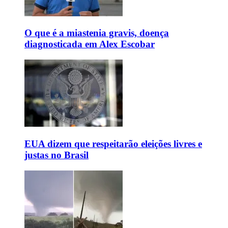
O que é a miastenia gravis, doença
diagnosticada em Alex Escobar
EUA dizem que respeitarão eleições livres e
justas no Brasil