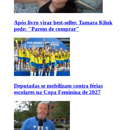
Após livro virar best-seller, Tamara Klink
pede: "Parem de comprar"
Deputadas se mobilizam contra férias
escolares na Copa Feminina de 2027