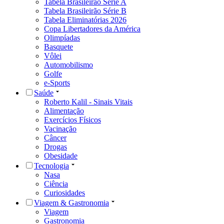
Tabela Brasileirão Série A
Tabela Brasileirão Série B
Tabela Eliminatórias 2026
Copa Libertadores da América
Olimpíadas
Basquete
Vôlei
Automobilismo
Golfe
e-Sports
Saúde
Roberto Kalil - Sinais Vitais
Alimentação
Exercícios Físicos
Vacinação
Câncer
Drogas
Obesidade
Tecnologia
Nasa
Ciência
Curiosidades
Viagem & Gastronomia
Viagem
Gastronomia