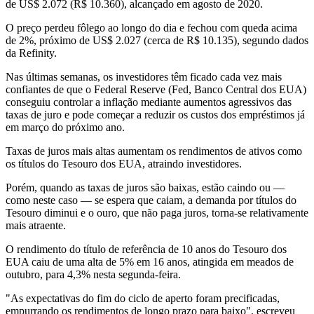
de US$ 2.072 (R$ 10.360), alcançado em agosto de 2020.
O preço perdeu fôlego ao longo do dia e fechou com queda acima
de 2%, próximo de US$ 2.027 (cerca de R$ 10.135), segundo dados
da Refinity.
Nas últimas semanas, os investidores têm ficado cada vez mais
confiantes de que o Federal Reserve (Fed, Banco Central dos EUA)
conseguiu controlar a inflação mediante aumentos agressivos das
taxas de juro e pode começar a reduzir os custos dos empréstimos já
em março do próximo ano.
Taxas de juros mais altas aumentam os rendimentos de ativos como
os títulos do Tesouro dos EUA, atraindo investidores.
Porém, quando as taxas de juros são baixas, estão caindo ou —
como neste caso — se espera que caiam, a demanda por títulos do
Tesouro diminui e o ouro, que não paga juros, torna-se relativamente
mais atraente.
O rendimento do título de referência de 10 anos do Tesouro dos
EUA caiu de uma alta de 5% em 16 anos, atingida em meados de
outubro, para 4,3% nesta segunda-feira.
"As expectativas do fim do ciclo de aperto foram precificadas,
empurrando os rendimentos de longo prazo para baixo", escreveu