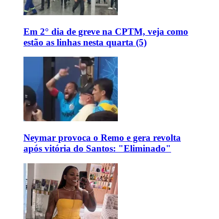
Em 2° dia de greve na CPTM, veja como
estão as linhas nesta quarta (5)
Neymar provoca o Remo e gera revolta
após vitória do Santos: "Eliminado"