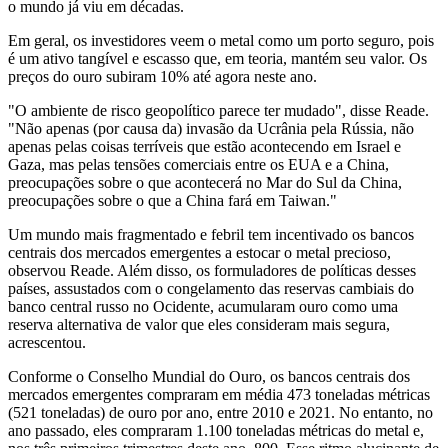
o mundo já viu em décadas.
Em geral, os investidores veem o metal como um porto seguro, pois
é um ativo tangível e escasso que, em teoria, mantém seu valor. Os
preços do ouro subiram 10% até agora neste ano.
"O ambiente de risco geopolítico parece ter mudado", disse Reade.
"Não apenas (por causa da) invasão da Ucrânia pela Rússia, não
apenas pelas coisas terríveis que estão acontecendo em Israel e
Gaza, mas pelas tensões comerciais entre os EUA e a China,
preocupações sobre o que acontecerá no Mar do Sul da China,
preocupações sobre o que a China fará em Taiwan."
Um mundo mais fragmentado e febril tem incentivado os bancos
centrais dos mercados emergentes a estocar o metal precioso,
observou Reade. Além disso, os formuladores de políticas desses
países, assustados com o congelamento das reservas cambiais do
banco central russo no Ocidente, acumularam ouro como uma
reserva alternativa de valor que eles consideram mais segura,
acrescentou.
Conforme o Conselho Mundial do Ouro, os bancos centrais dos
mercados emergentes compraram em média 473 toneladas métricas
(521 toneladas) de ouro por ano, entre 2010 e 2021. No entanto, no
ano passado, eles compraram 1.100 toneladas métricas do metal e,