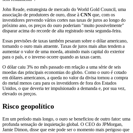
John Reade, estrategista de mercado do World Gold Council, uma
associação de produtores de ouro, disse à
CNN
que, com os
investidores prevendo vários cortes nas taxas de juros ao longo do
próximo ano, os preços do ouro poderiam "muito possivelmente"
disparar acima do recorde de alta registrado nesta segunda-feira.
Essas previsões de taxas também pesaram sobre o dólar americano,
tornando o ouro mais atraente. Taxas de juros mais altas tendem a
aumentar o valor de uma moeda, atraindo mais capital do exterior
para o país, e o inverso ocorre quando as taxas caem.
O dólar caiu 3% no mês passado em relação a uma série de seis
moedas das principais economias do globo. Como o ouro é cotado
em dólares americanos, a queda no valor da divisa tornou a compra
do metal menos cara para os investidores de fora dos Estados
Unidos, o que deveria ter impulsionado a demanda e, por sua vez,
elevado os preços.
Risco geopolítico
Em um período mais longo, o ouro se beneficiou de outro fator: uma
profunda sensação de inquietação global. O CEO do JPMorgan,
Jamie Dimon, disse que este pode ser o momento mais perigoso que