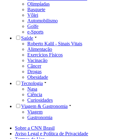
Olimpíadas
Basquete
Vôlei
Automobilismo
Golfe
e-Sports
Saúde
Roberto Kalil - Sinais Vitais
Alimentação
Exercícios Físicos
Vacinação
Câncer
Drogas
Obesidade
Tecnologia
Nasa
Ciência
Curiosidades
Viagem & Gastronomia
Viagem
Gastronomia
Sobre a CNN Brasil
Aviso Legal e Política de Privacidade