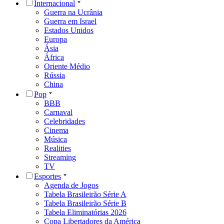
Internacional
Guerra na Ucrânia
Guerra em Israel
Estados Unidos
Europa
Ásia
África
Oriente Médio
Rússia
China
Pop
BBB
Carnaval
Celebridades
Cinema
Música
Realities
Streaming
TV
Esportes
Agenda de Jogos
Tabela Brasileirão Série A
Tabela Brasileirão Série B
Tabela Eliminatórias 2026
Copa Libertadores da América