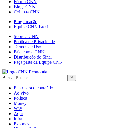
Fórum CNN
Blogs CNN
Colunas CNN
Programação
Equipe CNN Brasil
Sobre a CNN
Política de Privacidade
Termos de Uso
Fale com a CNN
Distribuição do Sinal
Faça parte da Equipe CNN
Buscar
Pular para o conteúdo
Ao vivo
Política
Money
WW
Agro
Infra
Esportes