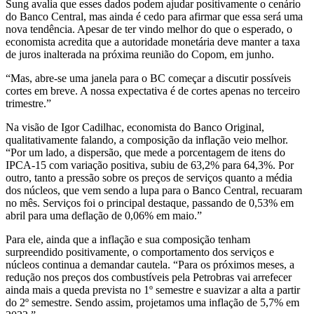
Sung avalia que esses dados podem ajudar positivamente o cenário
do Banco Central, mas ainda é cedo para afirmar que essa será uma
nova tendência. Apesar de ter vindo melhor do que o esperado, o
economista acredita que a autoridade monetária deve manter a taxa
de juros inalterada na próxima reunião do Copom, em junho.
“Mas, abre-se uma janela para o BC começar a discutir possíveis
cortes em breve. A nossa expectativa é de cortes apenas no terceiro
trimestre.”
Na visão de Igor Cadilhac, economista do Banco Original,
qualitativamente falando, a composição da inflação veio melhor.
“Por um lado, a dispersão, que mede a porcentagem de itens do
IPCA-15 com variação positiva, subiu de 63,2% para 64,3%. Por
outro, tanto a pressão sobre os preços de serviços quanto a média
dos núcleos, que vem sendo a lupa para o Banco Central, recuaram
no mês. Serviços foi o principal destaque, passando de 0,53% em
abril para uma deflação de 0,06% em maio.”
Para ele, ainda que a inflação e sua composição tenham
surpreendido positivamente, o comportamento dos serviços e
núcleos continua a demandar cautela. “Para os próximos meses, a
redução nos preços dos combustíveis pela Petrobras vai arrefecer
ainda mais a queda prevista no 1º semestre e suavizar a alta a partir
do 2º semestre. Sendo assim, projetamos uma inflação de 5,7% em