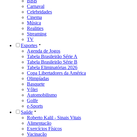
BBB
Carnaval
Celebridades
Cinema
Música
Realities
Streaming
TV
Esportes
Agenda de Jogos
Tabela Brasileirão Série A
Tabela Brasileirão Série B
Tabela Eliminatórias 2026
Copa Libertadores da América
Olimpíadas
Basquete
Vôlei
Automobilismo
Golfe
e-Sports
Saúde
Roberto Kalil - Sinais Vitais
Alimentação
Exercícios Físicos
Vacinação