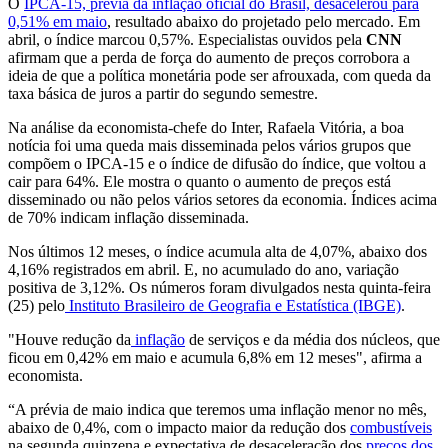
O
IPCA-15, prévia da inflação oficial do Brasil, desacelerou para
0,51% em maio
, resultado abaixo do projetado pelo mercado. Em
abril, o índice marcou 0,57%. Especialistas ouvidos pela
CNN
afirmam que a perda de força do aumento de preços corrobora a
ideia de que a política monetária pode ser afrouxada, com queda da
taxa básica de juros a partir do segundo semestre.
Na análise da economista-chefe do Inter, Rafaela Vitória, a boa
notícia foi uma queda mais disseminada pelos vários grupos que
compõem o IPCA-15 e o índice de difusão do índice, que voltou a
cair para 64%. Ele mostra o quanto o aumento de preços está
disseminado ou não pelos vários setores da economia. Índices acima
de 70% indicam inflação disseminada.
Nos últimos 12 meses, o índice acumula alta de 4,07%, abaixo dos
4,16% registrados em abril. E, no acumulado do ano, variação
positiva de 3,12%. Os números foram divulgados nesta quinta-feira
(25) pelo
Instituto Brasileiro de Geografia e Estatística (IBGE)
.
"Houve redução da
inflação
de serviços e da média dos núcleos, que
ficou em 0,42% em maio e acumula 6,8% em 12 meses", afirma a
economista.
“A prévia de maio indica que teremos uma inflação menor no mês,
abaixo de 0,4%, com o impacto maior da redução dos
combustíveis
na segunda quinzena e expectativa de desaceleração dos
preços dos