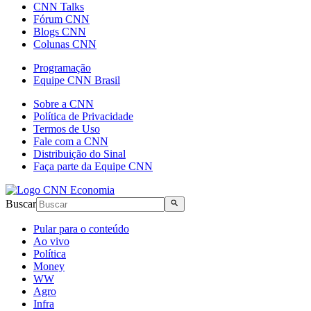
CNN Talks
Fórum CNN
Blogs CNN
Colunas CNN
Programação
Equipe CNN Brasil
Sobre a CNN
Política de Privacidade
Termos de Uso
Fale com a CNN
Distribuição do Sinal
Faça parte da Equipe CNN
Buscar
Pular para o conteúdo
Ao vivo
Política
Money
WW
Agro
Infra