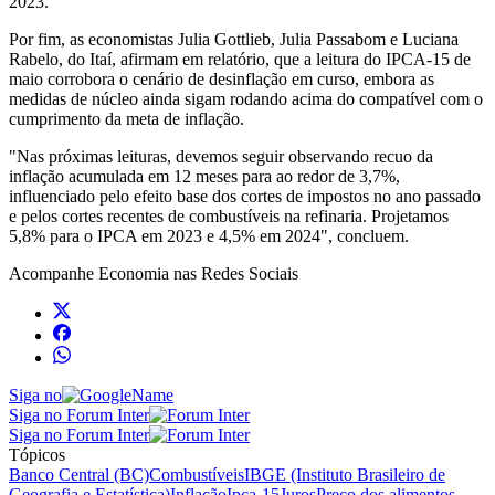
2023.”
Por fim, as economistas Julia Gottlieb, Julia Passabom e Luciana
Rabelo, do Itaí, afirmam em relatório, que a leitura do IPCA-15 de
maio corrobora o cenário de desinflação em curso, embora as
medidas de núcleo ainda sigam rodando acima do compatível com o
cumprimento da meta de inflação.
"Nas próximas leituras, devemos seguir observando recuo da
inflação acumulada em 12 meses para ao redor de 3,7%,
influenciado pelo efeito base dos cortes de impostos no ano passado
e pelos cortes recentes de combustíveis na refinaria. Projetamos
5,8% para o IPCA em 2023 e 4,5% em 2024", concluem.
Acompanhe
Economia
nas Redes Sociais
Siga no
Siga no Forum Inter
Siga no Forum Inter
Tópicos
Banco Central (BC)
Combustíveis
IBGE (Instituto Brasileiro de
Geografia e Estatística)
Inflação
Ipca-15
Juros
Preço dos alimentos