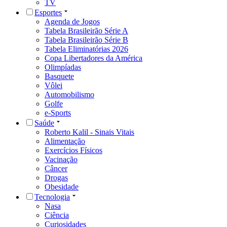
TV
Esportes
Agenda de Jogos
Tabela Brasileirão Série A
Tabela Brasileirão Série B
Tabela Eliminatórias 2026
Copa Libertadores da América
Olimpíadas
Basquete
Vôlei
Automobilismo
Golfe
e-Sports
Saúde
Roberto Kalil - Sinais Vitais
Alimentação
Exercícios Físicos
Vacinação
Câncer
Drogas
Obesidade
Tecnologia
Nasa
Ciência
Curiosidades