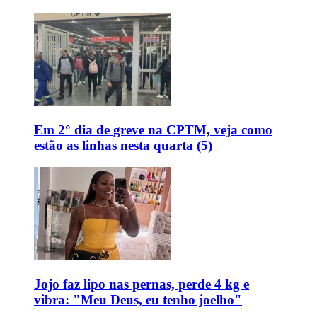
Em 2° dia de greve na CPTM, veja como
estão as linhas nesta quarta (5)
Jojo faz lipo nas pernas, perde 4 kg e
vibra: "Meu Deus, eu tenho joelho"