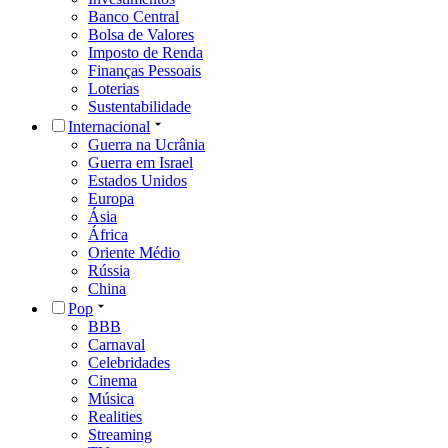
Banco Central
Bolsa de Valores
Imposto de Renda
Finanças Pessoais
Loterias
Sustentabilidade
Internacional
Guerra na Ucrânia
Guerra em Israel
Estados Unidos
Europa
Ásia
África
Oriente Médio
Rússia
China
Pop
BBB
Carnaval
Celebridades
Cinema
Música
Realities
Streaming