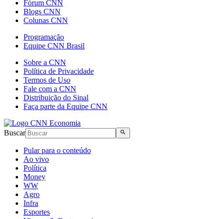
Fórum CNN
Blogs CNN
Colunas CNN
Programação
Equipe CNN Brasil
Sobre a CNN
Política de Privacidade
Termos de Uso
Fale com a CNN
Distribuição do Sinal
Faça parte da Equipe CNN
Buscar
Pular para o conteúdo
Ao vivo
Política
Money
WW
Agro
Infra
Esportes