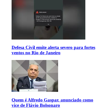
Defesa Civil emite alerta severo para fortes
ventos no Rio de Janeiro
Quem é Alfredo Gaspar, anunciado como
vice de Flávio Bolsonaro