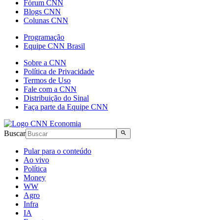
Fórum CNN
Blogs CNN
Colunas CNN
Programação
Equipe CNN Brasil
Sobre a CNN
Política de Privacidade
Termos de Uso
Fale com a CNN
Distribuição do Sinal
Faça parte da Equipe CNN
Buscar
Pular para o conteúdo
Ao vivo
Política
Money
WW
Agro
Infra
IA