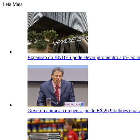
Leia Mais
Expansão do BNDES pode elevar juro neutro a 6% ao an
Governo anuncia compensação de R$ 26,9 bilhões para 