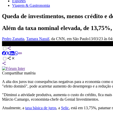
Esportes
Viagem & Gastronomia
Queda de investimentos, menos crédito e de
Além da taxa nominal elevada, de 13,75%, 
Pedro Zanatta
,
Tamara Nassif
, da CNN
, em São Paulo
13/03/23 às 04
Juros altos geram desemprego e queda de investimentos no país 
Compartilhar matéria
A alta dos juros traz consequências negativas para a economia como 
"efeito dominó", pode acarretar aumento do desemprego e a redução d
"Diminui a atividade produtiva, aumenta o custo do crédito, fica mai
Márcio Camargo, economista-chefe da Genial Investimentos.
Atualmente, a
taxa básica de juros
, a
Selic
, está em 13,75%, patamar 