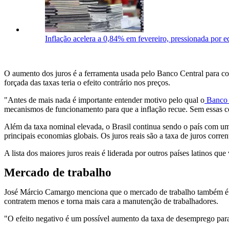
Inflação acelera a 0,84% em fevereiro, pressionada por 
O aumento dos juros é a ferramenta usada pelo Banco Central para co
forçada das taxas teria o efeito contrário nos preços.
"Antes de mais nada é importante entender motivo pelo qual o
Banco 
mecanismos de funcionamento para que a inflação recue. Sem essas co
Além da taxa nominal elevada, o Brasil continua sendo o país com u
principais economias globais. Os juros reais são a taxa de juros corren
A lista dos maiores juros reais é liderada por outros países latinos 
Mercado de trabalho
José Márcio Camargo menciona que o mercado de trabalho também é 
contratem menos e torna mais cara a manutenção de trabalhadores.
"O efeito negativo é um possível aumento da taxa de desemprego para s