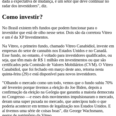
dada a expectativa de mudança, é um setor que deve continuar no
radar dos investidores", diz.
Como investir?
No Brasil existem três fundos que podem funcionar para o
investidor que está de olho nesse setor. Dois são da corretora Vitreo
e um é da XP Investimentos.
Na Vitreo, o primeiro fundo, chamado Vitreo Canabidiol, investe em
empresas do setor de cannabis nos Estados Unidos e no Canadá.
Esse fundo, no entanto, é voltado para investidores qualificados, ou
seja, que têm mais de R$ 1 milhão em investimentos ou que são
certificados pela Comissão de Valores Mobiliários (CVM). O Vitreo
Canabidiol, que foi fechado em março deste ano, retorna nesta
quinta-feira (29) e está disponível para novos investidores.
"Olhando o mercado como um todo, vemos que o fundo subiu 70%
até fevereiro porque tivemos a eleição do Joe Biden, depois a
confirmação da eleição na Geórgia que garantiu a maioria democrata
no Congresso —e esses dois movimentos impulsionaram o mercado,
deram uma super puxada no mercado, que antecipou tudo o que
poderia acontecer em termos de legalização nos Estados Unidos. E
aí tivemos uma série de coisas boas", diz George Wachsmann,
gestor de patrimônio da Vitreo.