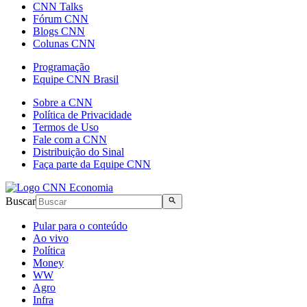
CNN Talks
Fórum CNN
Blogs CNN
Colunas CNN
Programação
Equipe CNN Brasil
Sobre a CNN
Política de Privacidade
Termos de Uso
Fale com a CNN
Distribuição do Sinal
Faça parte da Equipe CNN
Buscar
Pular para o conteúdo
Ao vivo
Política
Money
WW
Agro
Infra