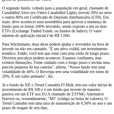
O segundo fundo, voltado para a população em geral, chamado de
Canabidiol Ativo (ex-Vitreo Canabidiol Light), investe 20% no setor
e outros 80% em Certificado de Depósito Interbancário (CDI). Em
maio, deve acontecer uma assembleia para aprovar a mudança do
fundo para se tornar 100% investido, sendo exposto a um ou dois
ETFs (Exchange Traded Funds, ou fundos de índice). O valor
mínimo de aplicação inicial é de R$ 1.000.
Para Wachsmann, duas dicas podem ajudar o investidor na hora de
investir ou não em cannabis. "É um ativo volátil, um investimento
temático. Então, você tem que estar com uma visão de longo prazo.
Diversos percalços podem acontecer. Estamos confiantes, mas
existem flutuações. Tome cuidado com o longo prazo e invista uma
parcela pequena da sua carteira", afirma. "Nosso fundo tem uma
volatilidade de 46%. O Ibovespa tem uma volatilidade em torno de
20%. É um valor animado", diz.
Já o fundo da XP, o Trend Cannabis FI Mult, tem um valor inicial de
investimento de R$ 100 e é um fundo que investe de maneira
passiva em um ETF nos EUA chamado de ETFMG Alternative
Harvest ou, resumidamente, "MJ" (código na bolsa de valores). O
Trend Cannabis tem uma taxa de manutenção de 0,50% ao ano e um
prazo de resgate de seis dias.