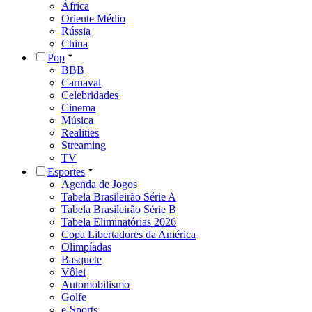
África
Oriente Médio
Rússia
China
Pop
BBB
Carnaval
Celebridades
Cinema
Música
Realities
Streaming
TV
Esportes
Agenda de Jogos
Tabela Brasileirão Série A
Tabela Brasileirão Série B
Tabela Eliminatórias 2026
Copa Libertadores da América
Olimpíadas
Basquete
Vôlei
Automobilismo
Golfe
e-Sports