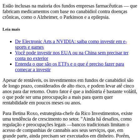
Estão inclusas na maioria dos fundos empresas farmacêuticas — que
fabricam medicamentos com base no canabidiol contra doenças
crônicas, como o Alzheimer, o Parkinson e a epilepsia.
Leia mais
De Electronic Arts a NVIDIA: saiba como investir em e-
sports e games
Você pode investir nos EUA ou na China sem precisar ter
conta no exterior
Entenda o que são os ETFs e o que é preciso fazer para
começar a investir
Apesar de rentáveis, os investimentos em fundos de canabidiol são
de longo prazo, considerados de alto risco, e podem levar até cinco
anos para dar retorno. Outro fator é que a indústria é bastante volátil,
o que pode ser uma preocupação a mais para quem quer
rentabilidade em poucos meses ou anos.
Para Betina Roxo, estrategista-chefe da Rico Investimentos, existe
uma tendência de crescimento no setor. "Ainda há desafios, como
regulação e preocupações legais —bancos tradicionais limitam o
acesso de companhias de cannabis aos seus serviços, que, em
grande parte, ainda precisam ser executados em dinheiro. Porém,