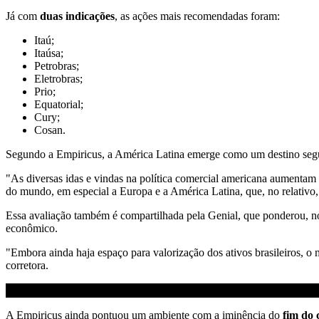
Já com
duas indicações
, as ações mais recomendadas foram:
Itaú;
Itaúsa;
Petrobras;
Eletrobras;
Prio;
Equatorial;
Cury;
Cosan.
Segundo a Empiricus, a América Latina emerge como um destino seguro 
"As diversas idas e vindas na política comercial americana aumentam a
do mundo, em especial a Europa e a América Latina, que, no relativo, 
Essa avaliação também é compartilhada pela Genial, que ponderou, no
econômico.
"Embora ainda haja espaço para valorização dos ativos brasileiros, o m
corretora.
A Empiricus ainda pontuou um ambiente com a iminência do
fim do c