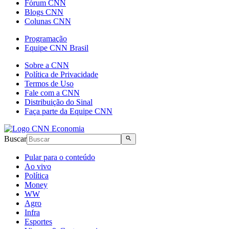
Fórum CNN
Blogs CNN
Colunas CNN
Programação
Equipe CNN Brasil
Sobre a CNN
Política de Privacidade
Termos de Uso
Fale com a CNN
Distribuição do Sinal
Faça parte da Equipe CNN
Buscar
Pular para o conteúdo
Ao vivo
Política
Money
WW
Agro
Infra
Esportes