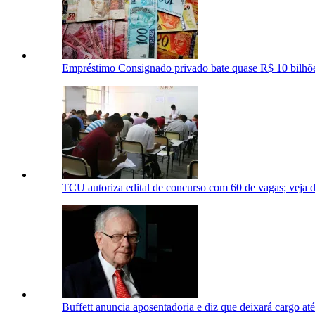
Empréstimo Consignado privado bate quase R$ 10 bilhõ
TCU autoriza edital de concurso com 60 de vagas; veja d
Buffett anuncia aposentadoria e diz que deixará cargo at