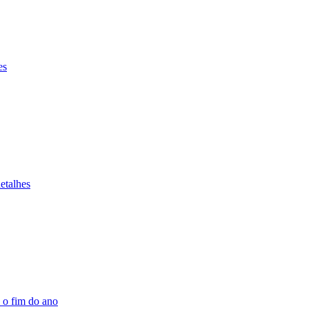
es
etalhes
é o fim do ano