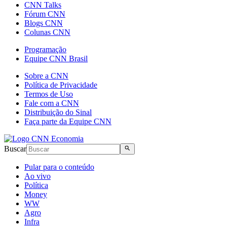
CNN Talks
Fórum CNN
Blogs CNN
Colunas CNN
Programação
Equipe CNN Brasil
Sobre a CNN
Política de Privacidade
Termos de Uso
Fale com a CNN
Distribuição do Sinal
Faça parte da Equipe CNN
Buscar
Pular para o conteúdo
Ao vivo
Política
Money
WW
Agro
Infra