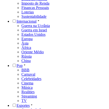
Imposto de Renda
Finanças Pessoais
Loterias
Sustentabilidade
Internacional
Guerra na Ucrânia
Guerra em Israel
Estados Unidos
Europa
Ásia
África
Oriente Médio
Rússia
China
Pop
BBB
Carnaval
Celebridades
Cinema
Música
Realities
Streaming
TV
Esportes