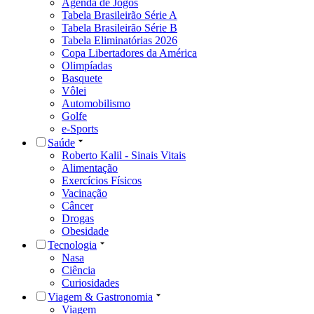
Agenda de Jogos
Tabela Brasileirão Série A
Tabela Brasileirão Série B
Tabela Eliminatórias 2026
Copa Libertadores da América
Olimpíadas
Basquete
Vôlei
Automobilismo
Golfe
e-Sports
Saúde
Roberto Kalil - Sinais Vitais
Alimentação
Exercícios Físicos
Vacinação
Câncer
Drogas
Obesidade
Tecnologia
Nasa
Ciência
Curiosidades
Viagem & Gastronomia
Viagem