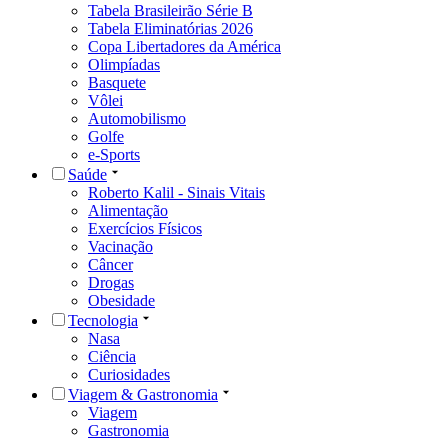
Tabela Brasileirão Série B
Tabela Eliminatórias 2026
Copa Libertadores da América
Olimpíadas
Basquete
Vôlei
Automobilismo
Golfe
e-Sports
Saúde
Roberto Kalil - Sinais Vitais
Alimentação
Exercícios Físicos
Vacinação
Câncer
Drogas
Obesidade
Tecnologia
Nasa
Ciência
Curiosidades
Viagem & Gastronomia
Viagem
Gastronomia