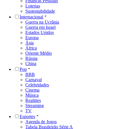
Finanças Pessoais
Loterias
Sustentabilidade
Internacional
Guerra na Ucrânia
Guerra em Israel
Estados Unidos
Europa
Ásia
África
Oriente Médio
Rússia
China
Pop
BBB
Carnaval
Celebridades
Cinema
Música
Realities
Streaming
TV
Esportes
Agenda de Jogos
Tabela Brasileirão Série A