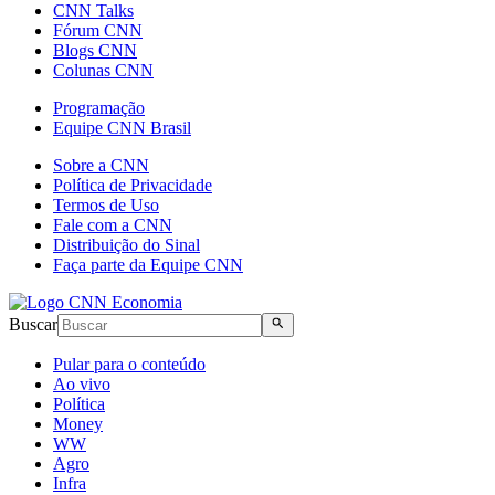
CNN Talks
Fórum CNN
Blogs CNN
Colunas CNN
Programação
Equipe CNN Brasil
Sobre a CNN
Política de Privacidade
Termos de Uso
Fale com a CNN
Distribuição do Sinal
Faça parte da Equipe CNN
Buscar
Pular para o conteúdo
Ao vivo
Política
Money
WW
Agro
Infra