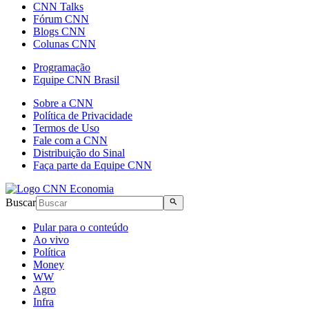
CNN Talks
Fórum CNN
Blogs CNN
Colunas CNN
Programação
Equipe CNN Brasil
Sobre a CNN
Política de Privacidade
Termos de Uso
Fale com a CNN
Distribuição do Sinal
Faça parte da Equipe CNN
Buscar
Pular para o conteúdo
Ao vivo
Política
Money
WW
Agro
Infra