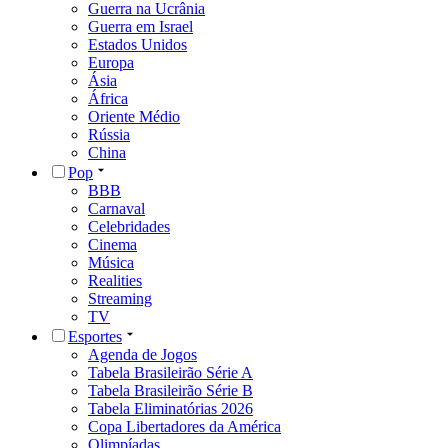
Guerra na Ucrânia
Guerra em Israel
Estados Unidos
Europa
Ásia
África
Oriente Médio
Rússia
China
Pop
BBB
Carnaval
Celebridades
Cinema
Música
Realities
Streaming
TV
Esportes
Agenda de Jogos
Tabela Brasileirão Série A
Tabela Brasileirão Série B
Tabela Eliminatórias 2026
Copa Libertadores da América
Olimpíadas