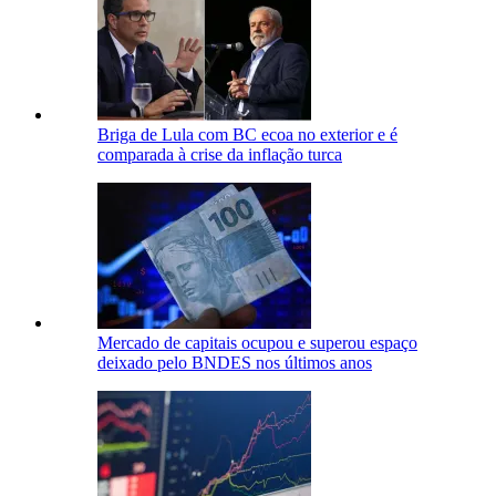
Briga de Lula com BC ecoa no exterior e é
comparada à crise da inflação turca
Mercado de capitais ocupou e superou espaço
deixado pelo BNDES nos últimos anos