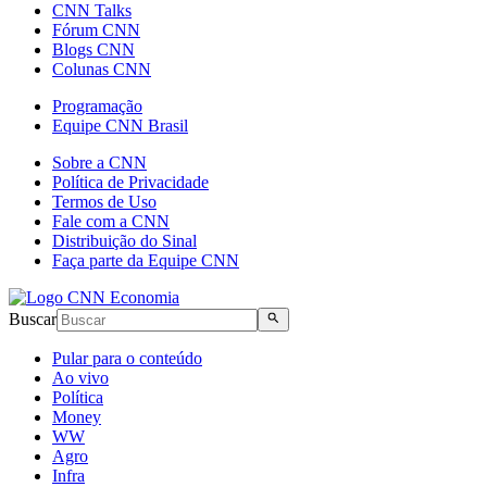
CNN Talks
Fórum CNN
Blogs CNN
Colunas CNN
Programação
Equipe CNN Brasil
Sobre a CNN
Política de Privacidade
Termos de Uso
Fale com a CNN
Distribuição do Sinal
Faça parte da Equipe CNN
Buscar
Pular para o conteúdo
Ao vivo
Política
Money
WW
Agro
Infra