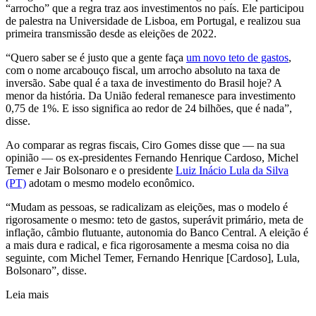
“arrocho” que a regra traz aos investimentos no país. Ele participou
de palestra na Universidade de Lisboa, em Portugal, e realizou sua
primeira transmissão desde as eleições de 2022.
“Quero saber se é justo que a gente faça
um novo teto de gastos
,
com o nome arcabouço fiscal, um arrocho absoluto na taxa de
inversão. Sabe qual é a taxa de investimento do Brasil hoje? A
menor da história. Da União federal remanesce para investimento
0,75 de 1%. E isso significa ao redor de 24 bilhões, que é nada”,
disse.
Ao comparar as regras fiscais, Ciro Gomes disse que — na sua
opinião — os ex-presidentes Fernando Henrique Cardoso, Michel
Temer e Jair Bolsonaro e o presidente
Luiz Inácio Lula da Silva
(PT)
adotam o mesmo modelo econômico.
“Mudam as pessoas, se radicalizam as eleições, mas o modelo é
rigorosamente o mesmo: teto de gastos, superávit primário, meta de
inflação, câmbio flutuante, autonomia do Banco Central. A eleição é
a mais dura e radical, e fica rigorosamente a mesma coisa no dia
seguinte, com Michel Temer, Fernando Henrique [Cardoso], Lula,
Bolsonaro”, disse.
Leia mais