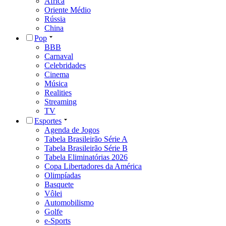
África
Oriente Médio
Rússia
China
Pop
BBB
Carnaval
Celebridades
Cinema
Música
Realities
Streaming
TV
Esportes
Agenda de Jogos
Tabela Brasileirão Série A
Tabela Brasileirão Série B
Tabela Eliminatórias 2026
Copa Libertadores da América
Olimpíadas
Basquete
Vôlei
Automobilismo
Golfe
e-Sports