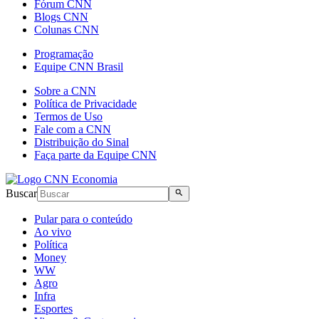
Fórum CNN
Blogs CNN
Colunas CNN
Programação
Equipe CNN Brasil
Sobre a CNN
Política de Privacidade
Termos de Uso
Fale com a CNN
Distribuição do Sinal
Faça parte da Equipe CNN
Buscar
Pular para o conteúdo
Ao vivo
Política
Money
WW
Agro
Infra
Esportes