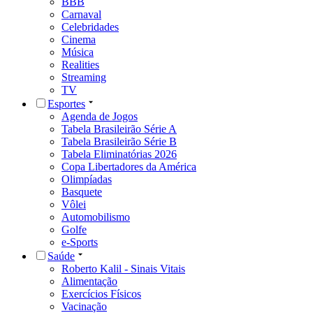
BBB
Carnaval
Celebridades
Cinema
Música
Realities
Streaming
TV
Esportes
Agenda de Jogos
Tabela Brasileirão Série A
Tabela Brasileirão Série B
Tabela Eliminatórias 2026
Copa Libertadores da América
Olimpíadas
Basquete
Vôlei
Automobilismo
Golfe
e-Sports
Saúde
Roberto Kalil - Sinais Vitais
Alimentação
Exercícios Físicos
Vacinação