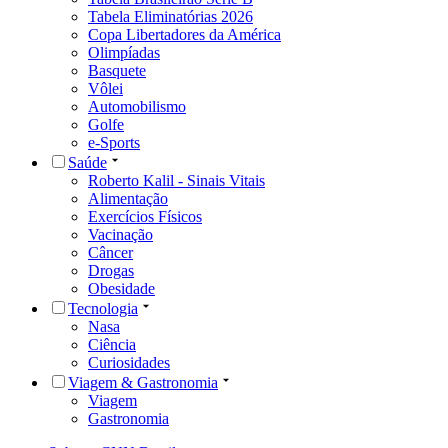
Tabela Eliminatórias 2026
Copa Libertadores da América
Olimpíadas
Basquete
Vôlei
Automobilismo
Golfe
e-Sports
Saúde
Roberto Kalil - Sinais Vitais
Alimentação
Exercícios Físicos
Vacinação
Câncer
Drogas
Obesidade
Tecnologia
Nasa
Ciência
Curiosidades
Viagem & Gastronomia
Viagem
Gastronomia