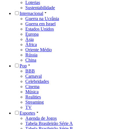
Loterias
Sustentabilidade
Internacional
Guerra na Ucrânia
Guerra em Israel
Estados Unidos
Europa
Ásia
África
Oriente Médio
Rússia
China
Pop
BBB
Carnaval
Celebridades
Cinema
Música
Realities
Streaming
TV
Esportes
Agenda de Jogos
Tabela Brasileirão Série A
Tabela Brasileirão Série B