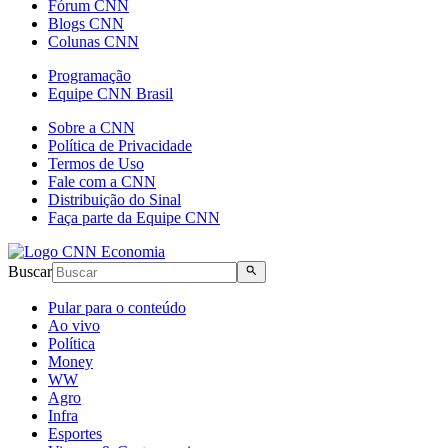
Fórum CNN
Blogs CNN
Colunas CNN
Programação
Equipe CNN Brasil
Sobre a CNN
Política de Privacidade
Termos de Uso
Fale com a CNN
Distribuição do Sinal
Faça parte da Equipe CNN
Buscar
Pular para o conteúdo
Ao vivo
Política
Money
WW
Agro
Infra
Esportes