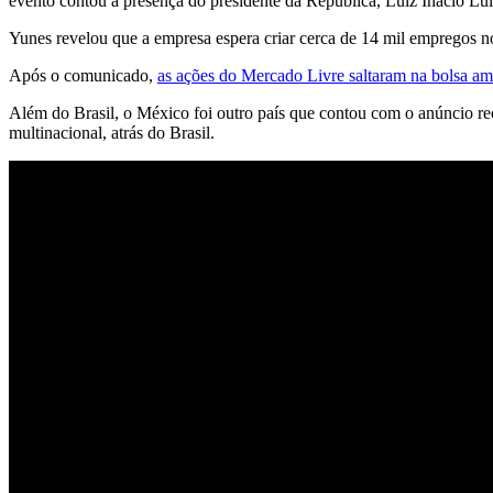
evento contou a presença do presidente da República, Luiz Inácio Lul
Yunes revelou que a empresa espera criar cerca de 14 mil empregos no 
Após o comunicado,
as ações do Mercado Livre saltaram na bolsa am
Além do Brasil, o México foi outro país que contou com o anúncio r
multinacional, atrás do Brasil.