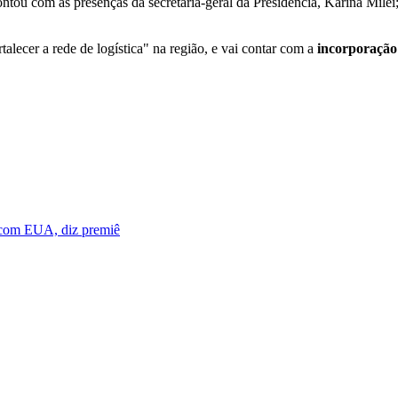
u com as presenças da secretária-geral da Presidência, Karina Milei; 
alecer a rede de logística" na região, e vai contar com a
incorporação 
 com EUA, diz premiê