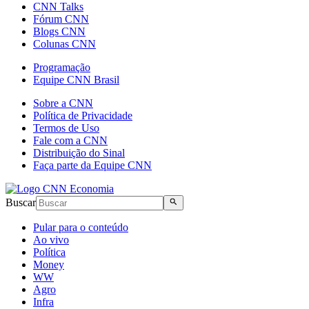
CNN Talks
Fórum CNN
Blogs CNN
Colunas CNN
Programação
Equipe CNN Brasil
Sobre a CNN
Política de Privacidade
Termos de Uso
Fale com a CNN
Distribuição do Sinal
Faça parte da Equipe CNN
Buscar
Pular para o conteúdo
Ao vivo
Política
Money
WW
Agro
Infra