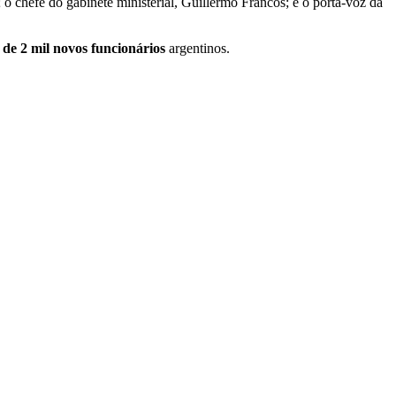
o chefe do gabinete ministerial, Guillermo Francos; e o porta-voz da
de 2 mil novos funcionários
argentinos.