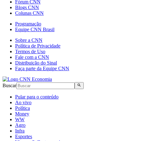
Fórum CNN
Blogs CNN
Colunas CNN
Programação
Equipe CNN Brasil
Sobre a CNN
Política de Privacidade
Termos de Uso
Fale com a CNN
Distribuição do Sinal
Faça parte da Equipe CNN
Buscar
Pular para o conteúdo
Ao vivo
Política
Money
WW
Agro
Infra
Esportes