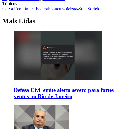
Tópicos
Caixa Econômica Federal
Concurso
Mega-Sena
Sorteio
Mais Lidas
Defesa Civil emite alerta severo para fortes
ventos no Rio de Janeiro