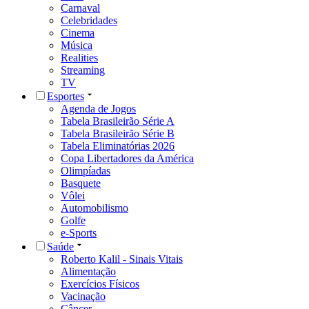
Carnaval
Celebridades
Cinema
Música
Realities
Streaming
TV
Esportes
Agenda de Jogos
Tabela Brasileirão Série A
Tabela Brasileirão Série B
Tabela Eliminatórias 2026
Copa Libertadores da América
Olimpíadas
Basquete
Vôlei
Automobilismo
Golfe
e-Sports
Saúde
Roberto Kalil - Sinais Vitais
Alimentação
Exercícios Físicos
Vacinação
Câncer