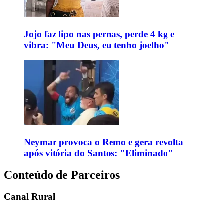
Jojo faz lipo nas pernas, perde 4 kg e
vibra: "Meu Deus, eu tenho joelho"
Neymar provoca o Remo e gera revolta
após vitória do Santos: "Eliminado"
Conteúdo de Parceiros
Canal Rural