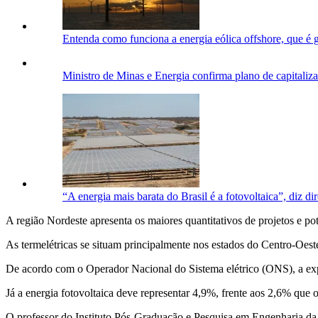
Entenda como funciona a energia eólica offshore, que é 
Ministro de Minas e Energia confirma plano de capitaliza
“A energia mais barata do Brasil é a fotovoltaica”, diz di
A região Nordeste apresenta os maiores quantitativos de projetos e pot
As termelétricas se situam principalmente nos estados do Centro-Oeste
De acordo com o Operador Nacional do Sistema elétrico (ONS), a exp
Já a energia fotovoltaica deve representar 4,9%, frente aos 2,6% que 
O professor do Instituto Pós-Graduação e Pesquisa em Engenharia da 