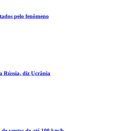
etados pelo fenômeno
a Rússia, diz Ucrânia
o de ventos de até 100 km/h