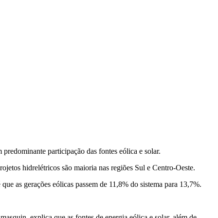
 predominante participação das fontes eólica e solar.
ojetos hidrelétricos são maioria nas regiões Sul e Centro-Oeste.
 que as gerações eólicas passem de 11,8% do sistema para 13,7%.
quin, explica que as fontes de energia eólica e solar, além de