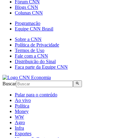
Fórum CNN
Blogs CNN
Colunas CNN
Programação
Equipe CNN Brasil
Sobre a CNN
Política de Privacidade
Termos de Uso
Fale com a CNN
Distribuição do Sinal
Faça parte da Equipe CNN
Buscar
Pular para o conteúdo
Ao vivo
Política
Money
WW
Agro
Infra
Esportes