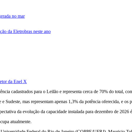
gerada no mar
ção da Eletrobras neste ano
retor da Enel X
ência cadastrados para o Leilão e representa cerca de 70% do total, com
 e Sudeste, mas representam apenas 1,3% da potência oferecida, e os pr
ectativa da evolução da capacidade instalada para dezembro de 2026 é
ocupa atualmente.
Universidade Federal do Rio de Janeiro (COPPE/UFRJ), Mauricio Tolmas