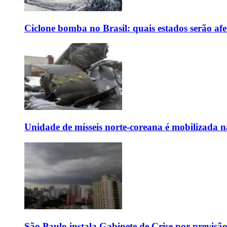
Ciclone bomba no Brasil: quais estados serão af
Unidade de mísseis norte-coreana é mobilizada n
São Paulo instala Gabinete de Crise por previsã