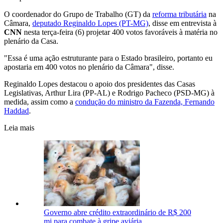
O coordenador do Grupo de Trabalho (GT) da
reforma tributária
na
Câmara,
deputado Reginaldo Lopes (PT-MG)
, disse em entrevista à
CNN
nesta terça-feira (6) projetar 400 votos favoráveis à matéria no
plenário da Casa.
"Essa é uma ação estruturante para o Estado brasileiro, portanto eu
apostaria em 400 votos no plenário da Câmara", disse.
Reginaldo Lopes destacou o apoio dos presidentes das Casas
Legislativas, Arthur Lira (PP-AL) e Rodrigo Pacheco (PSD-MG) à
medida, assim como a
condução do ministro da Fazenda, Fernando
Haddad
.
Leia mais
Governo abre crédito extraordinário de R$ 200
mi para combate à gripe aviária