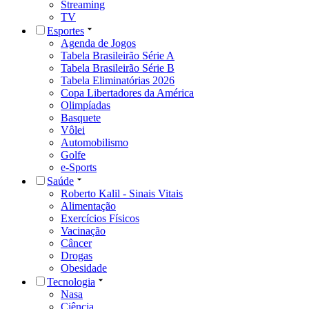
Streaming
TV
Esportes
Agenda de Jogos
Tabela Brasileirão Série A
Tabela Brasileirão Série B
Tabela Eliminatórias 2026
Copa Libertadores da América
Olimpíadas
Basquete
Vôlei
Automobilismo
Golfe
e-Sports
Saúde
Roberto Kalil - Sinais Vitais
Alimentação
Exercícios Físicos
Vacinação
Câncer
Drogas
Obesidade
Tecnologia
Nasa
Ciência