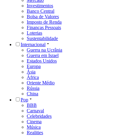
Mercado
Investimentos
Banco Central
Bolsa de Valores
Imposto de Renda
Finanças Pessoais
Loterias
Sustentabilidade
Internacional
Guerra na Ucrânia
Guerra em Israel
Estados Unidos
Europa
Ásia
África
Oriente Médio
Rússia
China
Pop
BBB
Carnaval
Celebridades
Cinema
Música
Realities