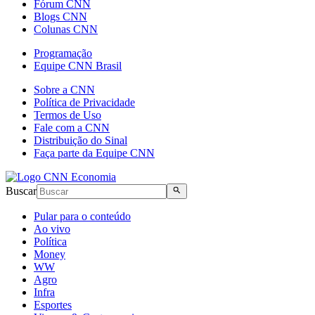
Fórum CNN
Blogs CNN
Colunas CNN
Programação
Equipe CNN Brasil
Sobre a CNN
Política de Privacidade
Termos de Uso
Fale com a CNN
Distribuição do Sinal
Faça parte da Equipe CNN
Buscar
Pular para o conteúdo
Ao vivo
Política
Money
WW
Agro
Infra
Esportes