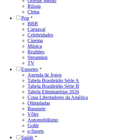
Oriente Médio
Rússia
China
Pop
BBB
Carnaval
Celebridades
Cinema
Música
Realities
Streaming
TV
Esportes
Agenda de Jogos
Tabela Brasileirão Série A
Tabela Brasileirão Série B
Tabela Eliminatórias 2026
Copa Libertadores da América
Olimpíadas
Basquete
Vôlei
Automobilismo
Golfe
e-Sports
Saúde