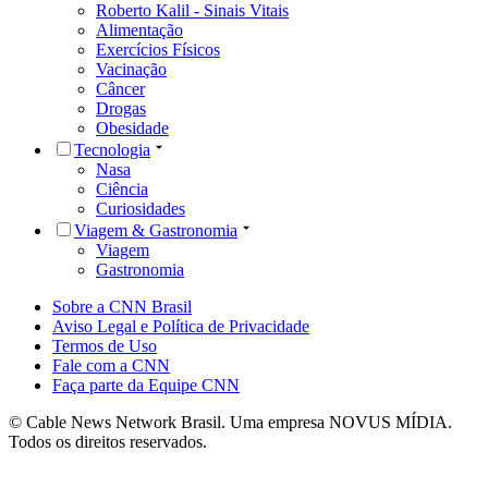
Roberto Kalil - Sinais Vitais
Alimentação
Exercícios Físicos
Vacinação
Câncer
Drogas
Obesidade
Tecnologia
Nasa
Ciência
Curiosidades
Viagem & Gastronomia
Viagem
Gastronomia
Sobre a CNN Brasil
Aviso Legal e Política de Privacidade
Termos de Uso
Fale com a CNN
Faça parte da Equipe CNN
© Cable News Network Brasil. Uma empresa NOVUS MÍDIA.
Todos os direitos reservados.