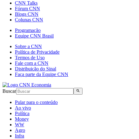
CNN Talks
Fórum CNN
Blogs CNN
Colunas CNN
Programação
Equipe CNN Brasil
Sobre a CNN
Política de Privacidade
Termos de Uso
Fale com a CNN
Distribuição do Sinal
Faça parte da Equipe CNN
Buscar
Pular para o conteúdo
Ao vivo
Política
Money
WW
Agro
Infra