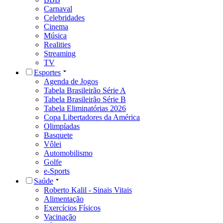
Carnaval
Celebridades
Cinema
Música
Realities
Streaming
TV
Esportes
Agenda de Jogos
Tabela Brasileirão Série A
Tabela Brasileirão Série B
Tabela Eliminatórias 2026
Copa Libertadores da América
Olimpíadas
Basquete
Vôlei
Automobilismo
Golfe
e-Sports
Saúde
Roberto Kalil - Sinais Vitais
Alimentação
Exercícios Físicos
Vacinação