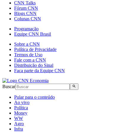
CNN Talks
Fórum CNN
Blogs CNN
Colunas CNN
Programação
Equipe CNN Brasil
Sobre a CNN
Política de Privacidade
Termos de Uso
Fale com a CNN
Distribuição do Sinal
Faça parte da Equipe CNN
Buscar
Pular para o conteúdo
Ao vivo
Política
Money
WW
Agro
Infra