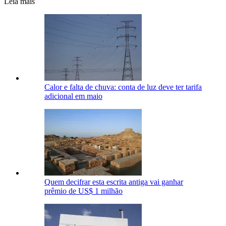
Leia mais
Calor e falta de chuva: conta de luz deve ter tarifa
adicional em maio
Quem decifrar esta escrita antiga vai ganhar
prêmio de US$ 1 milhão