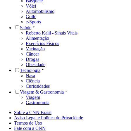
Basquete
Vôlei
Automobilismo
Golfe
e-Sports
Saúde
Roberto Kalil - Sinais Vitais
Alimentação
Exercícios Físicos
Vacinação
Câncer
Drogas
Obesidade
Tecnologia
Nasa
Ciência
Curiosidades
Viagem & Gastronomia
Viagem
Gastronomia
Sobre a CNN Brasil
Aviso Legal e Política de Privacidade
Termos de Uso
Fale com a CNN