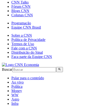
CNN Talks
Fórum CNN
Blogs CNN
Colunas CNN
Programação
Equipe CNN Brasil
Sobre a CNN
Política de Privacidade
Termos de Uso
Fale com a CNN
Distribuição do Sinal
Faça parte da Equipe CNN
Buscar
Pular para o conteúdo
Ao vivo
Política
Money
WW
Agro
Infra