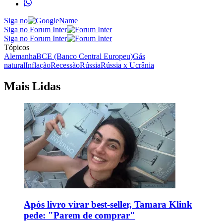
Siga no
Siga no Forum Inter
Siga no Forum Inter
Tópicos
Alemanha
BCE (Banco Central Europeu)
Gás
natural
Inflação
Recessão
Rússia
Rússia x Ucrânia
Mais Lidas
Após livro virar best-seller, Tamara Klink
pede: "Parem de comprar"