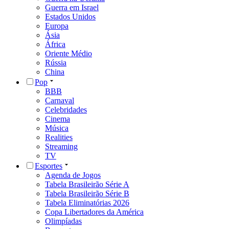
Guerra em Israel
Estados Unidos
Europa
Ásia
África
Oriente Médio
Rússia
China
Pop
BBB
Carnaval
Celebridades
Cinema
Música
Realities
Streaming
TV
Esportes
Agenda de Jogos
Tabela Brasileirão Série A
Tabela Brasileirão Série B
Tabela Eliminatórias 2026
Copa Libertadores da América
Olimpíadas