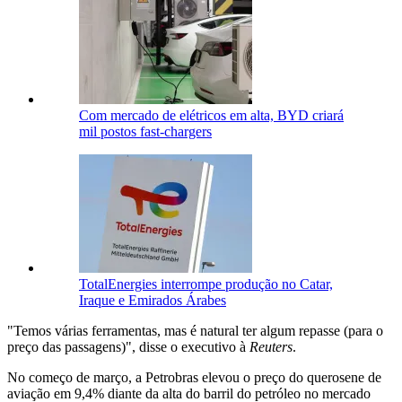
Com mercado de elétricos em alta, BYD criará
mil postos fast-chargers
TotalEnergies interrompe produção no Catar,
Iraque e Emirados Árabes
"Temos várias ferramentas, mas é natural ter algum repasse (para o
preço das passagens)", disse o executivo à
Reuters
.
No começo de março, a Petrobras elevou o preço do querosene de
aviação em 9,4% diante da alta do barril do petróleo no mercado