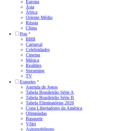
Europa
Ásia
África
Oriente Médio
Rússia
China
Pop
BBB
Carnaval
Celebridades
Cinema
Música
Realities
Streaming
TV
Esportes
Agenda de Jogos
Tabela Brasileirão Série A
Tabela Brasileirão Série B
Tabela Eliminatórias 2026
Copa Libertadores da América
Olimpíadas
Basquete
Vôlei
Automobilismo