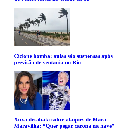
Ciclone bomba: aulas são suspensas após
previsão de ventania no Rio
Xuxa desabafa sobre ataques de Mara
Maravilha: “Quer pegar carona na nave”