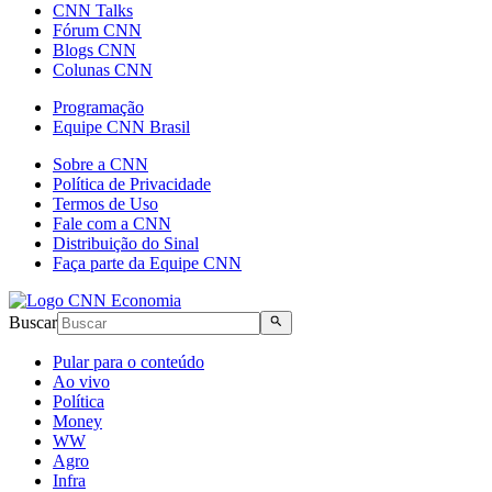
CNN Talks
Fórum CNN
Blogs CNN
Colunas CNN
Programação
Equipe CNN Brasil
Sobre a CNN
Política de Privacidade
Termos de Uso
Fale com a CNN
Distribuição do Sinal
Faça parte da Equipe CNN
Buscar
Pular para o conteúdo
Ao vivo
Política
Money
WW
Agro
Infra