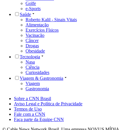
Golfe
e-Sports
Saúde
Roberto Kalil - Sinais Vitais
Alimentação
Exercícios Físicos
Vacinação
Câncer
Drogas
Obesidade
Tecnologia
Nasa
Ciência
Curiosidades
Viagem & Gastronomia
Viagem
Gastronomia
Sobre a CNN Brasil
Aviso Legal e Política de Privacidade
Termos de Uso
Fale com a CNN
Faça parte da Equipe CNN
© Cable News Network Brasil. Uma empresa NOVUS MÍDIA.