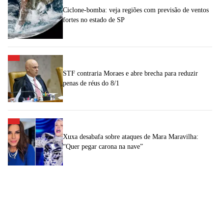
Ciclone-bomba: veja regiões com previsão de ventos
fortes no estado de SP
STF contraria Moraes e abre brecha para reduzir
penas de réus do 8/1
Xuxa desabafa sobre ataques de Mara Maravilha:
“Quer pegar carona na nave”