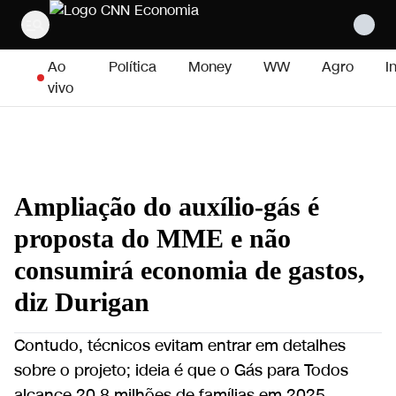
Pular para o conteúdo
Ao
Política
Money
WW
Agro
I
vivo
Ampliação do auxílio-gás é
proposta do MME e não
consumirá economia de gastos,
diz Durigan
Contudo, técnicos evitam entrar em detalhes
sobre o projeto; ideia é que o Gás para Todos
alcance 20,8 milhões de famílias em 2025