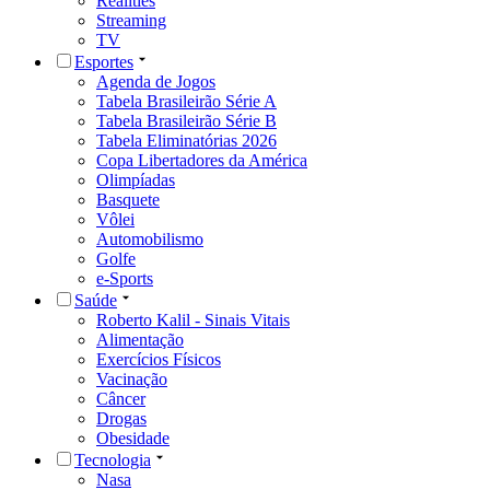
Realities
Streaming
TV
Esportes
Agenda de Jogos
Tabela Brasileirão Série A
Tabela Brasileirão Série B
Tabela Eliminatórias 2026
Copa Libertadores da América
Olimpíadas
Basquete
Vôlei
Automobilismo
Golfe
e-Sports
Saúde
Roberto Kalil - Sinais Vitais
Alimentação
Exercícios Físicos
Vacinação
Câncer
Drogas
Obesidade
Tecnologia
Nasa