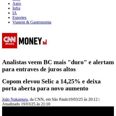
Agro
Infra
IA
Esportes
Viagem & Gastronomia
Analistas veem BC mais "duro" e alertam
para entraves de juros altos
Copom elevou Selic a 14,25% e deixa
porta aberta para novo aumento
João Nakamura
, da CNN
, em São Paulo
19/03/25 às 20:12
|
Atualizado
19/03/25 às 21:10
BC sobe juros em 1 ponto e Selic vai 14,25%, maior nível desde
2016 |BREAKING NEWS