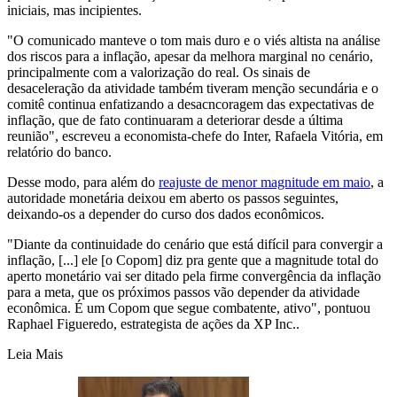
iniciais, mas incipientes.
"O comunicado manteve o tom mais duro e o viés altista na análise
dos riscos para a inflação, apesar da melhora marginal no cenário,
principalmente com a valorização do real. Os sinais de
desaceleração da atividade também tiveram menção secundária e o
comitê continua enfatizando a desacncoragem das expectativas de
inflação, que de fato continuaram a deteriorar desde a última
reunião", escreveu a economista-chefe do Inter, Rafaela Vitória, em
relatório do banco.
Desse modo, para além do
reajuste de menor magnitude em maio
, a
autoridade monetária deixou em aberto os passos seguintes,
deixando-os a depender do curso dos dados econômicos.
"Diante da continuidade do cenário que está difícil para convergir a
inflação, [...] ele [o Copom] diz pra gente que a magnitude total do
aperto monetário vai ser ditado pela firme convergência da inflação
para a meta, que os próximos passos vão depender da atividade
econômica. É um Copom que segue combatente, ativo", pontuou
Raphael Figueredo, estrategista de ações da XP Inc..
Leia Mais