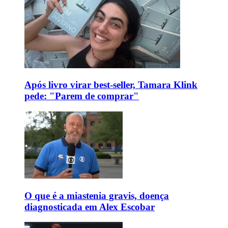
Após livro virar best-seller, Tamara Klink
pede: "Parem de comprar"
O que é a miastenia gravis, doença
diagnosticada em Alex Escobar