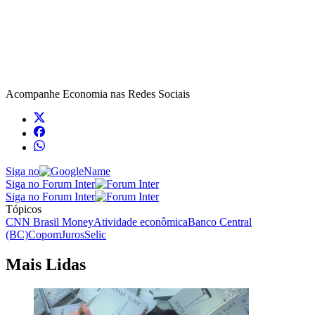
Acompanhe
Economia
nas Redes Sociais
Siga no
Siga no Forum Inter
Siga no Forum Inter
Tópicos
CNN Brasil Money
Atividade econômica
Banco Central
(BC)
Copom
Juros
Selic
Mais Lidas