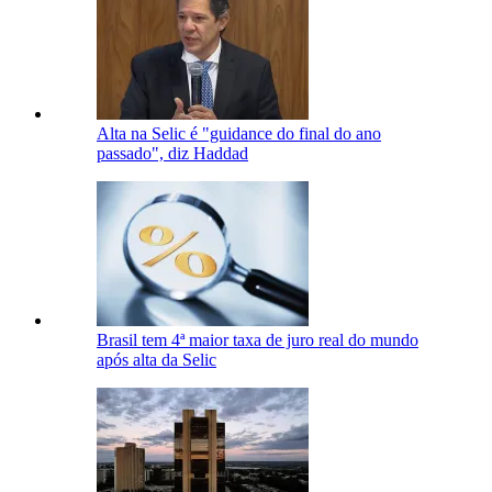
Alta na Selic é "guidance do final do ano
passado", diz Haddad
Brasil tem 4ª maior taxa de juro real do mundo
após alta da Selic