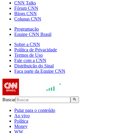
CNN Talks
Fórum CNN
Blogs CNN
Colunas CNN
Programação
Equipe CNN Brasil
Sobre a CNN
Política de Privacidade
Termos de Uso
Fale com a CNN
Distribuição do Sinal
Faça parte da Equipe CNN
Buscar
Pular para o conteúdo
Ao vivo
Política
Money
WW