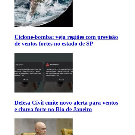
Ciclone-bomba: veja regiões com previsão
de ventos fortes no estado de SP
Defesa Civil emite novo alerta para ventos
e chuva forte no Rio de Janeiro