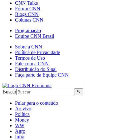
CNN Talks
Fórum CNN
Blogs CNN
Colunas CNN
Programação
Equipe CNN Brasil
Sobre a CNN
Política de Privacidade
Termos de Uso
Fale com a CNN
Distribuição do Sinal
Faça parte da Equipe CNN
Buscar
Pular para o conteúdo
Ao vivo
Política
Money
WW
Agro
Infra