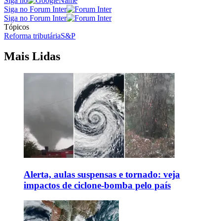
Siga no
Siga no Forum Inter
Siga no Forum Inter
Tópicos
Reforma tributária
S&P
Mais Lidas
Alerta, aulas suspensas e tornado: veja
impactos de ciclone-bomba pelo país