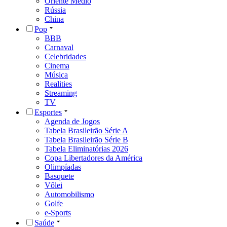
Oriente Médio
Rússia
China
Pop
BBB
Carnaval
Celebridades
Cinema
Música
Realities
Streaming
TV
Esportes
Agenda de Jogos
Tabela Brasileirão Série A
Tabela Brasileirão Série B
Tabela Eliminatórias 2026
Copa Libertadores da América
Olimpíadas
Basquete
Vôlei
Automobilismo
Golfe
e-Sports
Saúde