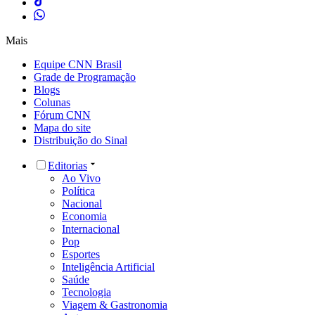
Mais
Equipe CNN Brasil
Grade de Programação
Blogs
Colunas
Fórum CNN
Mapa do site
Distribuição do Sinal
Editorias
Ao Vivo
Política
Nacional
Economia
Internacional
Pop
Esportes
Inteligência Artificial
Saúde
Tecnologia
Viagem & Gastronomia