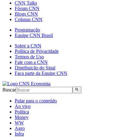
CNN Talks
Fórum CNN
Blogs CNN
Colunas CNN
Programação
Equipe CNN Brasil
Sobre a CNN
Política de Privacidade
Termos de Uso
Fale com a CNN
Distribuição do Sinal
Faça parte da Equipe CNN
Buscar
Pular para o conteúdo
Ao vivo
Política
Money
WW
Agro
Infra