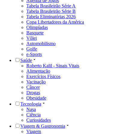
Agenda de Jogos
Tabela Brasileirão Série A
Tabela Brasileirão Série B
Tabela Eliminatórias 2026
Copa Libertadores da América
Olimpíadas
Basquete
Vôlei
Automobilismo
Golfe
e-Sports
Saúde
Roberto Kalil - Sinais Vitais
Alimentação
Exercícios Físicos
Vacinação
Câncer
Drogas
Obesidade
Tecnologia
Nasa
Ciência
Curiosidades
Viagem & Gastronomia
Viagem