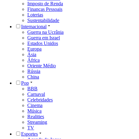
Imposto de Renda
Finanças Pessoais
Loterias
Sustentabilidade
Internacional
Guerra na Ucrânia
Guerra em Israel
Estados Unidos
Europa
Ásia
África
Oriente Médio
Rússia
China
Pop
BBB
Carnaval
Celebridades
Cinema
Música
Realities
Streaming
TV
Esportes