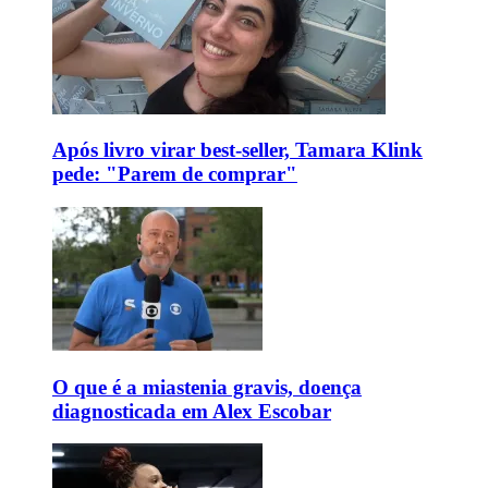
Após livro virar best-seller, Tamara Klink
pede: "Parem de comprar"
O que é a miastenia gravis, doença
diagnosticada em Alex Escobar