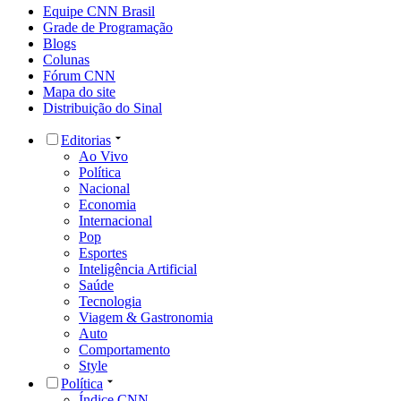
Equipe CNN Brasil
Grade de Programação
Blogs
Colunas
Fórum CNN
Mapa do site
Distribuição do Sinal
Editorias
Ao Vivo
Política
Nacional
Economia
Internacional
Pop
Esportes
Inteligência Artificial
Saúde
Tecnologia
Viagem & Gastronomia
Auto
Comportamento
Style
Política
Índice CNN