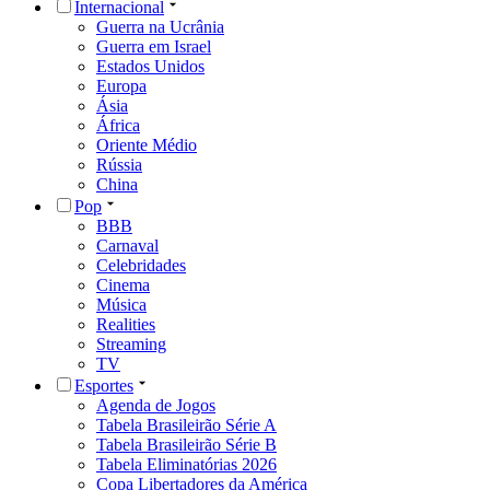
Internacional
Guerra na Ucrânia
Guerra em Israel
Estados Unidos
Europa
Ásia
África
Oriente Médio
Rússia
China
Pop
BBB
Carnaval
Celebridades
Cinema
Música
Realities
Streaming
TV
Esportes
Agenda de Jogos
Tabela Brasileirão Série A
Tabela Brasileirão Série B
Tabela Eliminatórias 2026
Copa Libertadores da América