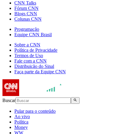
CNN Talks
Fórum CNN
Blogs CNN
Colunas CNN
Programação
Equipe CNN Brasil
Sobre a CNN
Política de Privacidade
Termos de Uso
Fale com a CNN
Distribuição do Sinal
Faça parte da Equipe CNN
Buscar
Pular para o conteúdo
Ao vivo
Política
Money
WW