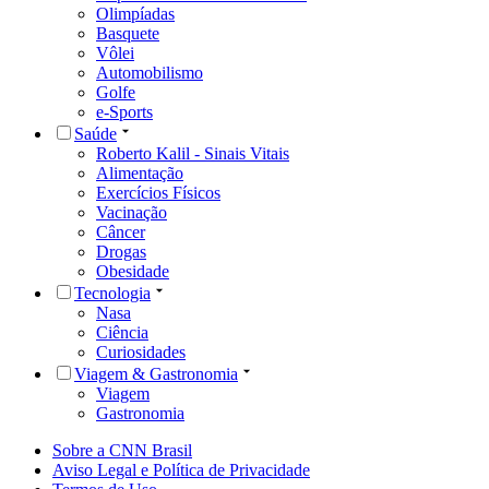
Olimpíadas
Basquete
Vôlei
Automobilismo
Golfe
e-Sports
Saúde
Roberto Kalil - Sinais Vitais
Alimentação
Exercícios Físicos
Vacinação
Câncer
Drogas
Obesidade
Tecnologia
Nasa
Ciência
Curiosidades
Viagem & Gastronomia
Viagem
Gastronomia
Sobre a CNN Brasil
Aviso Legal e Política de Privacidade