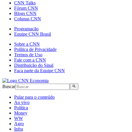
CNN Talks
Fórum CNN
Blogs CNN
Colunas CNN
Programação
Equipe CNN Brasil
Sobre a CNN
Política de Privacidade
Termos de Uso
Fale com a CNN
Distribuição do Sinal
Faça parte da Equipe CNN
Buscar
Pular para o conteúdo
Ao vivo
Política
Money
WW
Agro
Infra