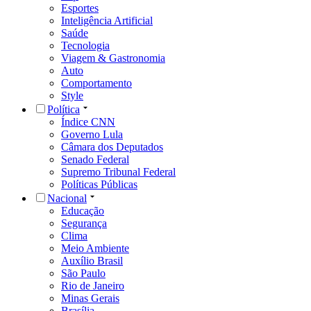
Esportes
Inteligência Artificial
Saúde
Tecnologia
Viagem & Gastronomia
Auto
Comportamento
Style
Política
Índice CNN
Governo Lula
Câmara dos Deputados
Senado Federal
Supremo Tribunal Federal
Políticas Públicas
Nacional
Educação
Segurança
Clima
Meio Ambiente
Auxílio Brasil
São Paulo
Rio de Janeiro
Minas Gerais
Brasília