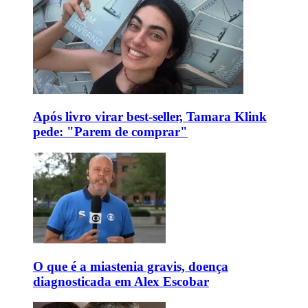
Após livro virar best-seller, Tamara Klink
pede: "Parem de comprar"
O que é a miastenia gravis, doença
diagnosticada em Alex Escobar