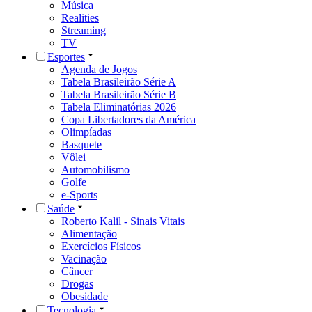
Música
Realities
Streaming
TV
Esportes
Agenda de Jogos
Tabela Brasileirão Série A
Tabela Brasileirão Série B
Tabela Eliminatórias 2026
Copa Libertadores da América
Olimpíadas
Basquete
Vôlei
Automobilismo
Golfe
e-Sports
Saúde
Roberto Kalil - Sinais Vitais
Alimentação
Exercícios Físicos
Vacinação
Câncer
Drogas
Obesidade
Tecnologia