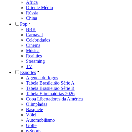
África
Oriente Médio
Rússia
China
Pop
BBB
Carnaval
Celebridades
Cinema
Música
Realities
Streaming
TV
Esportes
Agenda de Jogos
Tabela Brasileirão Série A
Tabela Brasileirão Série B
Tabela Eliminatórias 2026
Copa Libertadores da América
Olimpíadas
Basquete
Vôlei
Automobilismo
Golfe
e-Sports