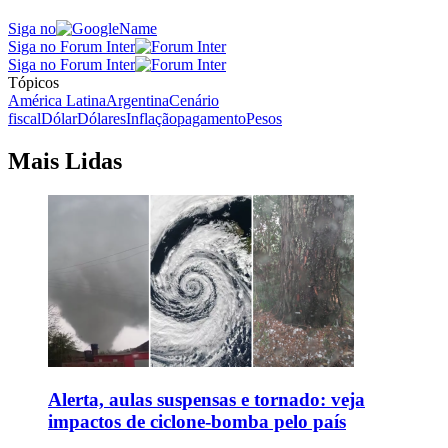
Siga no
Siga no Forum Inter
Siga no Forum Inter
Tópicos
América Latina
Argentina
Cenário
fiscal
Dólar
Dólares
Inflação
pagamento
Pesos
Mais Lidas
Alerta, aulas suspensas e tornado: veja
impactos de ciclone-bomba pelo país