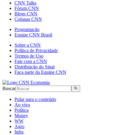
CNN Talks
Fórum CNN
Blogs CNN
Colunas CNN
Programação
Equipe CNN Brasil
Sobre a CNN
Política de Privacidade
Termos de Uso
Fale com a CNN
Distribuição do Sinal
Faça parte da Equipe CNN
Buscar
Pular para o conteúdo
Ao vivo
Política
Money
WW
Agro
Infra