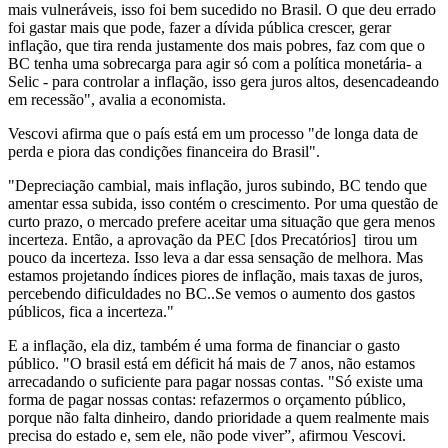
mais vulneráveis, isso foi bem sucedido no Brasil. O que deu errado
foi gastar mais que pode, fazer a dívida pública crescer, gerar
inflação, que tira renda justamente dos mais pobres, faz com que o
BC tenha uma sobrecarga para agir só com a política monetária- a
Selic - para controlar a inflação, isso gera juros altos, desencadeando
em recessão", avalia a economista.
Vescovi afirma que o país está em um processo "de longa data de
perda e piora das condições financeira do Brasil".
"Depreciação cambial, mais inflação, juros subindo, BC tendo que
amentar essa subida, isso contém o crescimento. Por uma questão de
curto prazo, o mercado prefere aceitar uma situação que gera menos
incerteza. Então, a aprovação da PEC [dos Precatórios] tirou um
pouco da incerteza. Isso leva a dar essa sensação de melhora. Mas
estamos projetando índices piores de inflação, mais taxas de juros,
percebendo dificuldades no BC..Se vemos o aumento dos gastos
públicos, fica a incerteza."
E a inflação, ela diz, também é uma forma de financiar o gasto
público. "O brasil está em déficit há mais de 7 anos, não estamos
arrecadando o suficiente para pagar nossas contas. "Só existe uma
forma de pagar nossas contas: refazermos o orçamento público,
porque não falta dinheiro, dando prioridade a quem realmente mais
precisa do estado e, sem ele, não pode viver”, afirmou Vescovi.