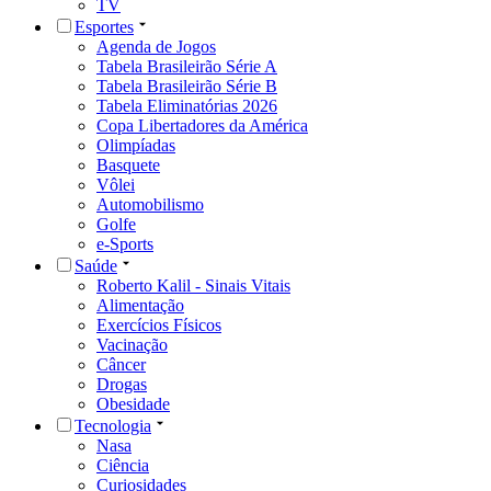
TV
Esportes
Agenda de Jogos
Tabela Brasileirão Série A
Tabela Brasileirão Série B
Tabela Eliminatórias 2026
Copa Libertadores da América
Olimpíadas
Basquete
Vôlei
Automobilismo
Golfe
e-Sports
Saúde
Roberto Kalil - Sinais Vitais
Alimentação
Exercícios Físicos
Vacinação
Câncer
Drogas
Obesidade
Tecnologia
Nasa
Ciência
Curiosidades