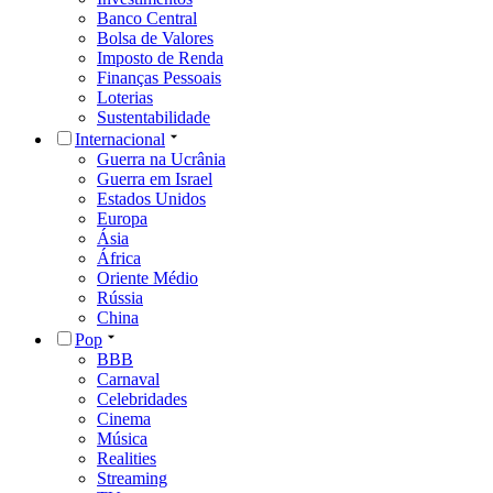
Banco Central
Bolsa de Valores
Imposto de Renda
Finanças Pessoais
Loterias
Sustentabilidade
Internacional
Guerra na Ucrânia
Guerra em Israel
Estados Unidos
Europa
Ásia
África
Oriente Médio
Rússia
China
Pop
BBB
Carnaval
Celebridades
Cinema
Música
Realities
Streaming