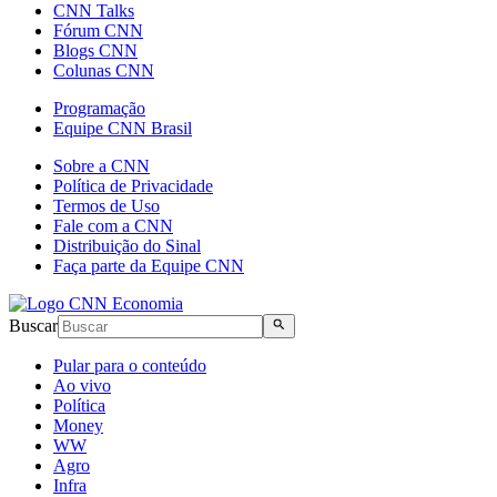
CNN Talks
Fórum CNN
Blogs CNN
Colunas CNN
Programação
Equipe CNN Brasil
Sobre a CNN
Política de Privacidade
Termos de Uso
Fale com a CNN
Distribuição do Sinal
Faça parte da Equipe CNN
Buscar
Pular para o conteúdo
Ao vivo
Política
Money
WW
Agro
Infra