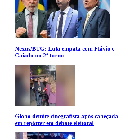
Nexus/BTG: Lula empata com Flávio e
Caiado no 2º turno
Globo demite cinegrafista após cabeçada
em repórter em debate eleitoral