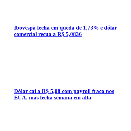
Dólar cai a R$ 5,08 com payroll fraco nos
EUA, mas fecha semana em alta
Vacas que combatem fogo? Conheça a
raça que virou aliada na prevenção de
incêndios
CNN Brasil.
Pense bem, pense CNN.
CNN AO VIVO
CNN Nas Redes