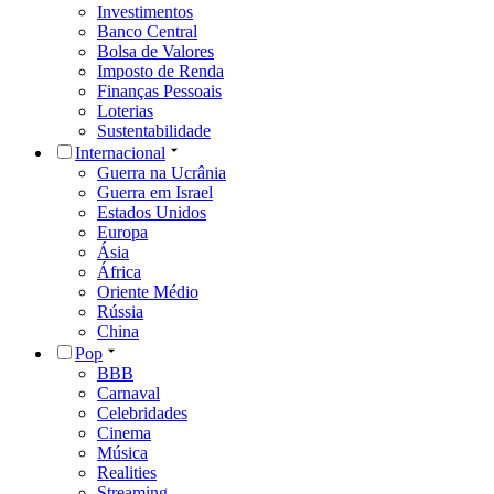
Carnaval
Celebridades
Cinema
Música
Realities
Streaming
TV
Esportes
Agenda de Jogos
Tabela Brasileirão Série A
Tabela Brasileirão Série B
Tabela Eliminatórias 2026
Copa Libertadores da América
Olimpíadas
Basquete
Vôlei
Automobilismo
Golfe
e-Sports
Saúde
Roberto Kalil - Sinais Vitais
Alimentação
Exercícios Físicos
Vacinação
Câncer