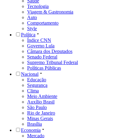
Rio de Janeiro
Minas Gerais
Brasília
Economia
Mercado
Investimentos
Banco Central
Bolsa de Valores
Imposto de Renda
Finanças Pessoais
Loterias
Sustentabilidade
Internacional
Guerra na Ucrânia
Guerra em Israel
Estados Unidos
Europa
Ásia
África
Oriente Médio
Rússia
China
Pop
BBB