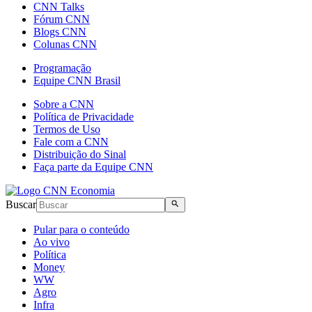
CNN Talks
Fórum CNN
Blogs CNN
Colunas CNN
Programação
Equipe CNN Brasil
Sobre a CNN
Política de Privacidade
Termos de Uso
Fale com a CNN
Distribuição do Sinal
Faça parte da Equipe CNN
Buscar
Pular para o conteúdo
Ao vivo
Política
Money
WW
Agro
Infra