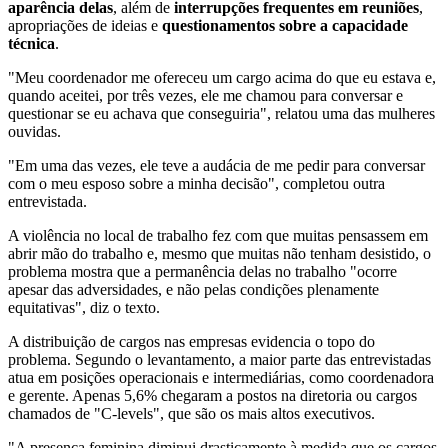
aparência delas
, além de
interrupções frequentes em reuniões
,
apropriações de ideias e
questionamentos sobre a capacidade
técnica
.
"Meu coordenador me ofereceu um cargo acima do que eu estava e,
quando aceitei, por três vezes, ele me chamou para conversar e
questionar se eu achava que conseguiria", relatou uma das mulheres
ouvidas.
"Em uma das vezes, ele teve a audácia de me pedir para conversar
com o meu esposo sobre a minha decisão", completou outra
entrevistada.
A violência no local de trabalho fez com que muitas pensassem em
abrir mão do trabalho e, mesmo que muitas não tenham desistido, o
problema mostra que a permanência delas no trabalho "ocorre
apesar das adversidades, e não pelas condições plenamente
equitativas", diz o texto.
A distribuição de cargos nas empresas evidencia o topo do
problema. Segundo o levantamento, a maior parte das entrevistadas
atua em posições operacionais e intermediárias, como coordenadora
e gerente. Apenas 5,6% chegaram a postos na diretoria ou cargos
chamados de "C-levels", que são os mais altos executivos.
"A presença feminina diminui drasticamente à medida que os cargos