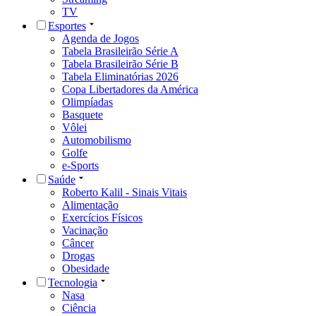
Drogas
Obesidade
Tecnologia
Nasa
Ciência
Curiosidades
Viagem & Gastronomia
Viagem
Gastronomia
Sobre a CNN Brasil
Aviso Legal e Política de Privacidade
Termos de Uso
Fale com a CNN
Faça parte da Equipe CNN
© Cable News Network Brasil. Uma empresa NOVUS MÍDIA.
Todos os direitos reservados.