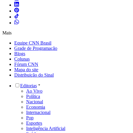
Economia
Internacional
Pop
Esportes
Inteligência Artificial
Saúde
Tecnologia
Viagem & Gastronomia
Auto
Comportamento
Style
Política
Índice CNN
Governo Lula
Câmara dos Deputados
Senado Federal
Supremo Tribunal Federal
Políticas Públicas
Nacional
Educação
Segurança
Clima
Meio Ambiente
Auxílio Brasil
São Paulo