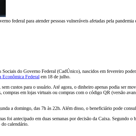
overno federal para atender pessoas vulneráveis afetadas pela pandemia
 Sociais do Governo Federal (CadÚnico), nascidos em fevereiro podem s
a Econômica Federal
em 18 de julho.
, sem custos para o usuário. Até agora, o dinheiro apenas podia ser m
tos, compras em lojas virtuais ou compras com o código QR (versão ava
unda a domingo, das 7h às 22h. Além disso, o beneficiário pode consulta
mas foi antecipado em duas semanas por decisão da Caixa. Segundo o ba
 do calendário.