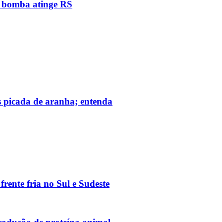
e bomba atinge RS
s picada de aranha; entenda
ente fria no Sul e Sudeste