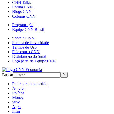
CNN Talks
Fórum CNN
Blogs CNN
Colunas CNN
Programação
Equipe CNN Brasil
Sobre a CNN
Política de Privacidade
Termos de Uso
Fale com a CNN
Distribuição do Sinal
Faça parte da Equipe CNN
Buscar
Pular para o conteúdo
Ao vivo
Política
Money
WW
Agro
Infra