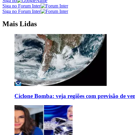
Siga no
Siga no Forum Inter
Siga no Forum Inter
Mais Lidas
Ciclone Bomba: veja regiões com previsão de ven