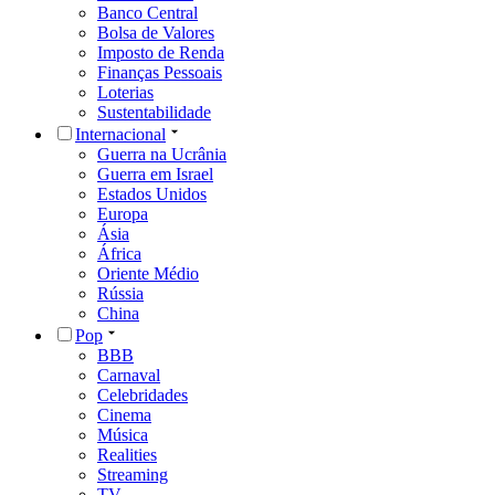
Banco Central
Bolsa de Valores
Imposto de Renda
Finanças Pessoais
Loterias
Sustentabilidade
Internacional
Guerra na Ucrânia
Guerra em Israel
Estados Unidos
Europa
Ásia
África
Oriente Médio
Rússia
China
Pop
BBB
Carnaval
Celebridades
Cinema
Música
Realities
Streaming
TV