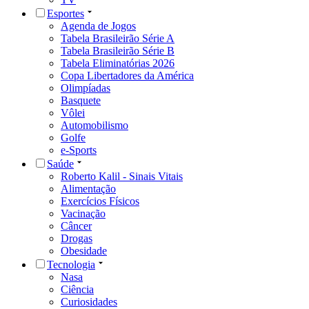
Esportes
Agenda de Jogos
Tabela Brasileirão Série A
Tabela Brasileirão Série B
Tabela Eliminatórias 2026
Copa Libertadores da América
Olimpíadas
Basquete
Vôlei
Automobilismo
Golfe
e-Sports
Saúde
Roberto Kalil - Sinais Vitais
Alimentação
Exercícios Físicos
Vacinação
Câncer
Drogas
Obesidade
Tecnologia
Nasa
Ciência
Curiosidades