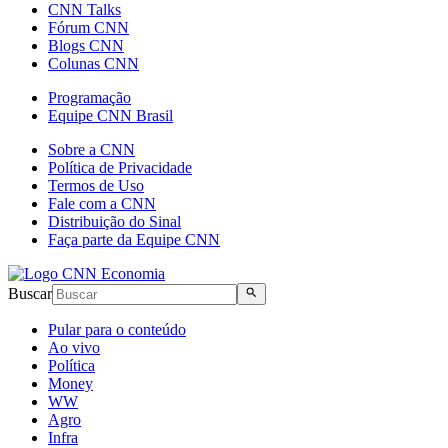
CNN Talks
Fórum CNN
Blogs CNN
Colunas CNN
Programação
Equipe CNN Brasil
Sobre a CNN
Política de Privacidade
Termos de Uso
Fale com a CNN
Distribuição do Sinal
Faça parte da Equipe CNN
Buscar
Pular para o conteúdo
Ao vivo
Política
Money
WW
Agro
Infra