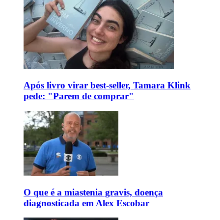
Após livro virar best-seller, Tamara Klink
pede: "Parem de comprar"
O que é a miastenia gravis, doença
diagnosticada em Alex Escobar