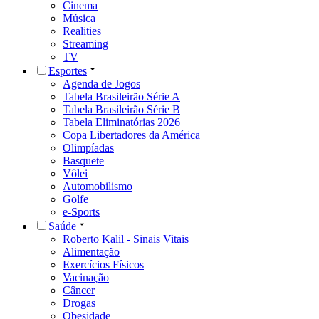
Cinema
Música
Realities
Streaming
TV
Esportes
Agenda de Jogos
Tabela Brasileirão Série A
Tabela Brasileirão Série B
Tabela Eliminatórias 2026
Copa Libertadores da América
Olimpíadas
Basquete
Vôlei
Automobilismo
Golfe
e-Sports
Saúde
Roberto Kalil - Sinais Vitais
Alimentação
Exercícios Físicos
Vacinação
Câncer
Drogas
Obesidade