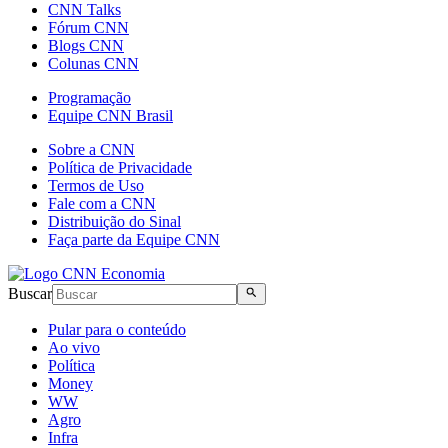
CNN Talks
Fórum CNN
Blogs CNN
Colunas CNN
Programação
Equipe CNN Brasil
Sobre a CNN
Política de Privacidade
Termos de Uso
Fale com a CNN
Distribuição do Sinal
Faça parte da Equipe CNN
Buscar
Pular para o conteúdo
Ao vivo
Política
Money
WW
Agro
Infra