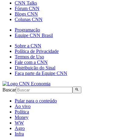
CNN Talks
Fórum CNN
Blogs CNN
Colunas CNN
Programação
Equipe CNN Brasil
Sobre a CNN
Política de Privacidade
Termos de Uso
Fale com a CNN
Distribuição do Sinal
Faça parte da Equipe CNN
Buscar
Pular para o conteúdo
Ao vivo
Política
Money
WW
Agro
Infra