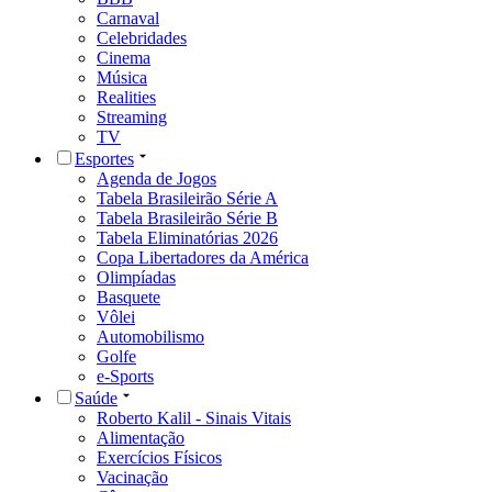
Carnaval
Celebridades
Cinema
Música
Realities
Streaming
TV
Esportes
Agenda de Jogos
Tabela Brasileirão Série A
Tabela Brasileirão Série B
Tabela Eliminatórias 2026
Copa Libertadores da América
Olimpíadas
Basquete
Vôlei
Automobilismo
Golfe
e-Sports
Saúde
Roberto Kalil - Sinais Vitais
Alimentação
Exercícios Físicos
Vacinação