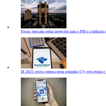
Focus: mercado reduz projeções para o PIB e a inflação 
IR 2025: envio começa nesta segunda (17); veja regras e