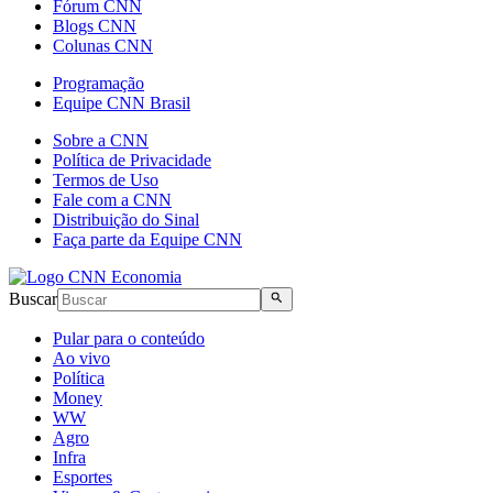
Fórum CNN
Blogs CNN
Colunas CNN
Programação
Equipe CNN Brasil
Sobre a CNN
Política de Privacidade
Termos de Uso
Fale com a CNN
Distribuição do Sinal
Faça parte da Equipe CNN
Buscar
Pular para o conteúdo
Ao vivo
Política
Money
WW
Agro
Infra
Esportes