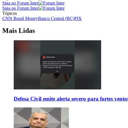
Siga no Forum Inter
Siga no Forum Inter
Tópicos
CNN Brasil Money
Banco Central (BC)
PIX
Mais Lidas
Defesa Civil emite alerta severo para fortes vent