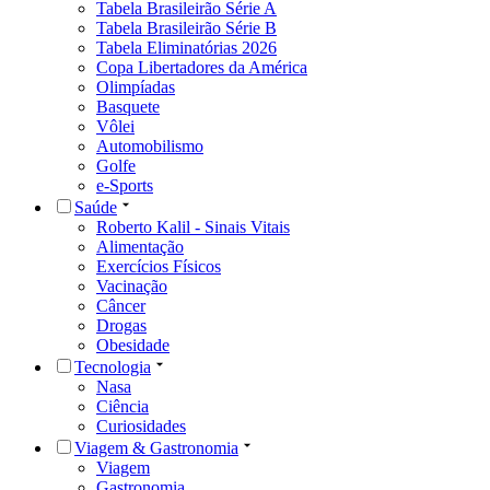
Tabela Brasileirão Série A
Tabela Brasileirão Série B
Tabela Eliminatórias 2026
Copa Libertadores da América
Olimpíadas
Basquete
Vôlei
Automobilismo
Golfe
e-Sports
Saúde
Roberto Kalil - Sinais Vitais
Alimentação
Exercícios Físicos
Vacinação
Câncer
Drogas
Obesidade
Tecnologia
Nasa
Ciência
Curiosidades
Viagem & Gastronomia
Viagem
Gastronomia