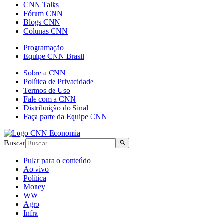
CNN Talks
Fórum CNN
Blogs CNN
Colunas CNN
Programação
Equipe CNN Brasil
Sobre a CNN
Política de Privacidade
Termos de Uso
Fale com a CNN
Distribuição do Sinal
Faça parte da Equipe CNN
Buscar
Pular para o conteúdo
Ao vivo
Política
Money
WW
Agro
Infra