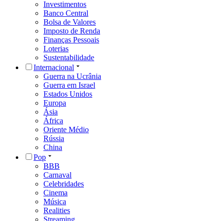
Investimentos
Banco Central
Bolsa de Valores
Imposto de Renda
Finanças Pessoais
Loterias
Sustentabilidade
Internacional
Guerra na Ucrânia
Guerra em Israel
Estados Unidos
Europa
Ásia
África
Oriente Médio
Rússia
China
Pop
BBB
Carnaval
Celebridades
Cinema
Música
Realities
Streaming