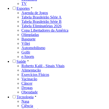
TV
Esportes
Agenda de Jogos
Tabela Brasileirão Série A
Tabela Brasileirão Série B
Tabela Eliminatórias 2026
Copa Libertadores da América
Olimpíadas
Basquete
Vôlei
Automobilismo
Golfe
e-Sports
Saúde
Roberto Kalil - Sinais Vitais
Alimentação
Exercícios Físicos
Vacinação
Câncer
Drogas
Obesidade
Tecnologia
Nasa
Ciência