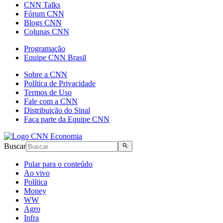
CNN Talks
Fórum CNN
Blogs CNN
Colunas CNN
Programação
Equipe CNN Brasil
Sobre a CNN
Política de Privacidade
Termos de Uso
Fale com a CNN
Distribuição do Sinal
Faça parte da Equipe CNN
Buscar
Pular para o conteúdo
Ao vivo
Política
Money
WW
Agro
Infra