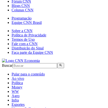
Fórum CNN
Blogs CNN
Colunas CNN
Programação
Equipe CNN Brasil
Sobre a CNN
Política de Privacidade
Termos de Uso
Fale com a CNN
Distribuição do Sinal
Faça parte da Equipe CNN
Buscar
Pular para o conteúdo
Ao vivo
Política
Money
WW
Agro
Infra
Esportes