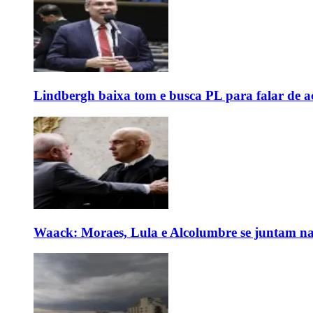
Lindbergh baixa tom e busca PL para falar de ac
Waack: Moraes, Lula e Alcolumbre se juntam na