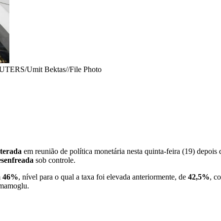
UTERS/Umit Bektas//File Photo
lterada
em reunião de política monetária nesta quinta-feira (19) depois 
esenfreada
sob controle.
m
46%
, nível para o qual a taxa foi elevada anteriormente, de
42,5%
, c
Imamoglu.