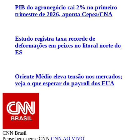
PIB do agronegócio cai 2% no primeiro
trimestre de 2026, aponta Cepea/CNA
Estudo registra taxa recorde de
deformações em peixes no litoral norte do
ES
Oriente Médio eleva tensão nos mercados;
veja o que esperar do payroll dos EUA
CNN Brasil.
Pense bem, pense CNN.
CNN AO VIVO