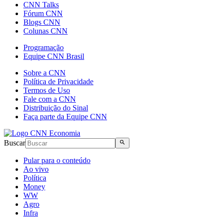
CNN Talks
Fórum CNN
Blogs CNN
Colunas CNN
Programação
Equipe CNN Brasil
Sobre a CNN
Política de Privacidade
Termos de Uso
Fale com a CNN
Distribuição do Sinal
Faça parte da Equipe CNN
Buscar
Pular para o conteúdo
Ao vivo
Política
Money
WW
Agro
Infra