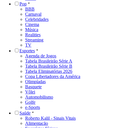
Pop
BBB
Carnaval
Celebridades
Cinema
Música
Realities
Streaming
TV
Esportes
Agenda de Jogos
Tabela Brasileirão Série A
Tabela Brasileirão Série B
Tabela Eliminatórias 2026
Copa Libertadores da América
Olimpíadas
Basquete
Vôlei
Automobilismo
Golfe
e-Sports
Saúde
Roberto Kalil - Sinais Vitais
Alimentação