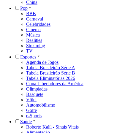
China
Pop
BBB
Carnaval
Celebridades
Cinema
Música
Realities
Streaming
TV
Esportes
Agenda de Jogos
Tabela Brasileirão Série A
Tabela Brasileirão Série B
Tabela Eliminatórias 2026
Copa Libertadores da América
Olimpíadas
Basquete
Vôlei
Automobilismo
Golfe
e-Sports
Saúde
Roberto Kalil - Sinais Vitais
Alimentação