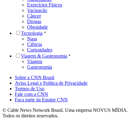
Exercícios Físicos
Vacinação
Câncer
Drogas
Obesidade
Tecnologia
Nasa
Ciência
Curiosidades
Viagem & Gastronomia
Viagem
Gastronomia
Sobre a CNN Brasil
Aviso Legal e Política de Privacidade
Termos de Uso
Fale com a CNN
Faça parte da Equipe CNN
© Cable News Network Brasil. Uma empresa NOVUS MÍDIA.
Todos os direitos reservados.