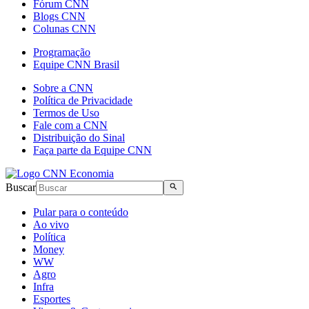
Fórum CNN
Blogs CNN
Colunas CNN
Programação
Equipe CNN Brasil
Sobre a CNN
Política de Privacidade
Termos de Uso
Fale com a CNN
Distribuição do Sinal
Faça parte da Equipe CNN
Buscar
Pular para o conteúdo
Ao vivo
Política
Money
WW
Agro
Infra
Esportes