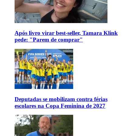
Após livro virar best-seller, Tamara Klink
pede: "Parem de comprar"
Deputadas se mobilizam contra férias
escolares na Copa Feminina de 2027