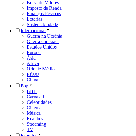
Bolsa de Valores
Imposto de Renda
Finanças Pessoais
Loterias
Sustentabilidade
Internacional
Guerra na Ucrânia
Guerra em Israel
Estados Unidos
Europa
Ásia
África
Oriente Médio
Rússia
China
Pop
BBB
Carnaval
Celebridades
Cinema
Música
Realities
Streaming
TV
Esportes