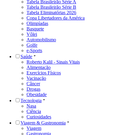
Tabela Brasileirão Série A
Tabela Brasileirão Série B
Tabela Eliminatórias 2026
Copa Libertadores da América
Olimpíadas
Basquete
Vôlei
Automobilismo
Golfe
e-Sports
Saúde
Roberto Kalil - Sinais Vitais
Alimentação
Exercícios Físicos
Vacinação
Câncer
Drogas
Obesidade
Tecnologia
Nasa
Ciência
Curiosidades
Viagem & Gastronomia
Viagem
Gastronomia