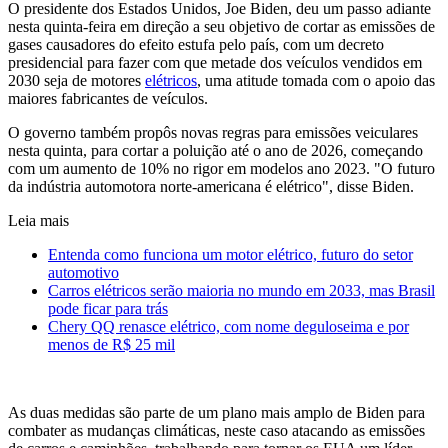
O presidente dos Estados Unidos, Joe Biden, deu um passo adiante
nesta quinta-feira em direção a seu objetivo de cortar as emissões de
gases causadores do efeito estufa pelo país, com um decreto
presidencial para fazer com que metade dos veículos vendidos em
2030 seja de motores
elétricos
, uma atitude tomada com o apoio das
maiores fabricantes de veículos.
O governo também propôs novas regras para emissões veiculares
nesta quinta, para cortar a poluição até o ano de 2026, começando
com um aumento de 10% no rigor em modelos ano 2023. "O futuro
da indústria automotora norte-americana é elétrico", disse Biden.
Leia mais
Entenda como funciona um motor elétrico, futuro do setor
automotivo
Carros elétricos serão maioria no mundo em 2033, mas Brasil
pode ficar para trás
Chery QQ renasce elétrico, com nome deguloseima e por
menos de R$ 25 mil
As duas medidas são parte de um plano mais amplo de Biden para
combater as mudanças climáticas, neste caso atacando as emissões