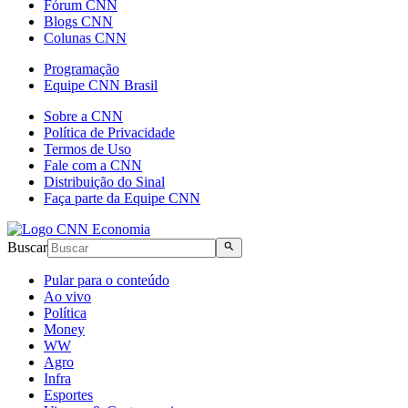
Fórum CNN
Blogs CNN
Colunas CNN
Programação
Equipe CNN Brasil
Sobre a CNN
Política de Privacidade
Termos de Uso
Fale com a CNN
Distribuição do Sinal
Faça parte da Equipe CNN
Buscar
Pular para o conteúdo
Ao vivo
Política
Money
WW
Agro
Infra
Esportes